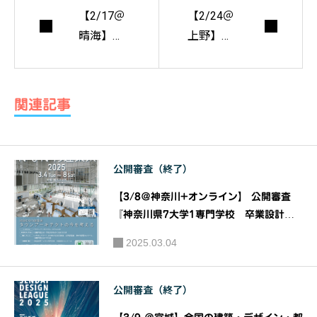
【2/17＠
【2/24＠
晴海】
上野】
原田 麻魚
【追加講
氏 大坂
演決定】
岳志氏
益子義弘
関連記事
セミナー
さん「安
『プレミ
らぎの居
アム建築
場所を解
公開審査（終了）
士デー』
くー私の
仕方」
【3/8＠神奈川+オンライン】 公開審査
『神奈川県7大学1専門学校 卒業設計コ
ンクール』第36回JIA神奈川建築WEEKか
2025.03.04
ながわ建築祭2025｜主催：JIA 関東甲信
越支部 神奈川地域会(JIA神奈川)
公開審査（終了）