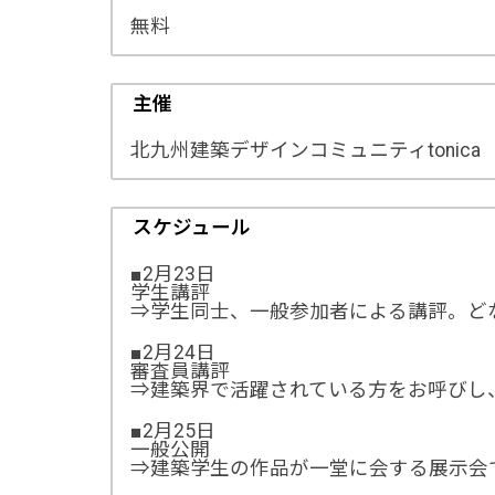
無料
主催
北九州建築デザインコミュニティtonica
スケジュール
■2月23日
学生講評
⇒学生同士、一般参加者による講評。ど
■2月24日
審査員講評
⇒建築界で活躍されている方をお呼びし
■2月25日
一般公開
⇒建築学生の作品が一堂に会する展示会