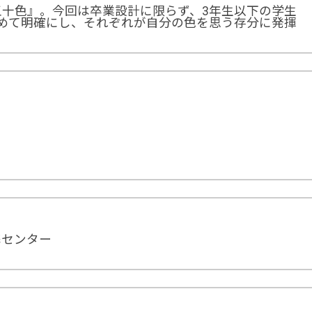
五十色』。今回は卒業設計に限らず、3年生以下の学生
めて明確にし、それぞれが自分の色を思う存分に発揮
携センター
P