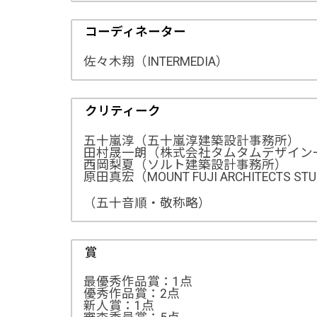
コーディネーター
佐々木翔（INTERMEDIA）
クリティーク
五十嵐淳（五十嵐淳建築設計事務所）
田村晟一朗（株式会社タムタムデザイン
西岡梨夏（ソルト建築設計事務所）
原田真宏（MOUNT FUJI ARCHITECTS ST
（五十音順・敬称略）
賞
最優秀作品賞：1点
優秀作品賞：2点
新人賞：1点