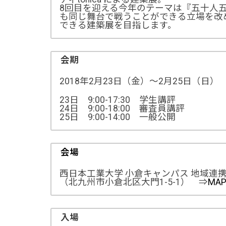
8回目を迎える今年のテーマは『五十人
も同じ舞台で戦うことができる立場を改
できる建築展を目指します。
会期
2018年2月23日（金）～2月25日（日）
23日 9:00-17:30 学生講評
24日 9:00-18:00 審査員講評
25日 9:00-14:00 一般公開
会場
西日本工業大学 小倉キャンパス 地域連
（北九州市小倉北区大門1-5-1） ⇒
MA
入場