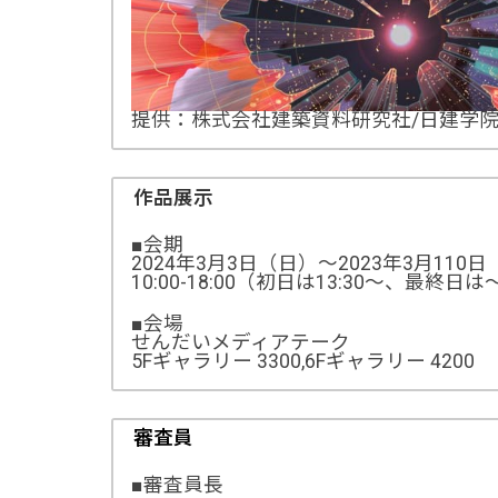
提供：株式会社建築資料研究社/日建学
作品展示
■会期
2024年3月3日（日）～2023年3月110
10:00-18:00（初日は13:30～、最終日は～
■会場
せんだいメディアテーク
5Fギャラリー 3300,6Fギャラリー 4200
審査員
■審査員長