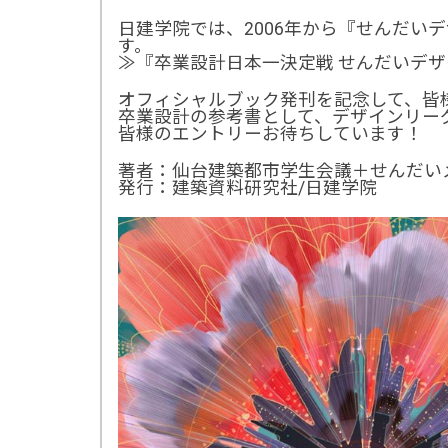
日建学院では、2006年から『せんだい
す。
≫『卒業設計日本一決定戦 せんだいデ
オフィシャルブック発刊を記念して、皆
卒業設計の参考書として、デザインリー
皆様のエントリーお待ちしています！
著者：仙台建築都市学生会議＋せんだい
発行：建築資料研究社/日建学院