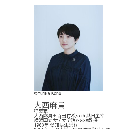
©Yurika Kono
大西麻貴
建築家
大西麻貴＋百田有希/o+h 共同主宰
横浜国立大学大学院Y-GSA教授
1983年 愛知県生まれ