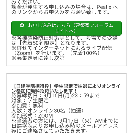
みください。
課金が発生する申し込みの場合は、Peatix へ
のリンクからお申込みをお願い致します。
お申し込みはこちら（建築家フォーラム
サイトへ）
※各種感染防止対策等として、会場での受講
は【先着50名限定】となります。
※併せてインターネットによるライブ配信
（Zoom）を行います。（先着100名）
※募集定員に達し次第
【日建学院招待枠】学生限定で抽選によりオンライ
ン参加に無料招待いたします！
応募締切日：9月16日(月)23：59まで
対象：学生限定
参加費：無料
人数：オンライン30名（抽選）
参加形式：ZOOM
※当選者の方には、9月17日（火）AMまでに
日建学院よりお申し込み時のメールアドレス
宛にご連絡させていただきます。