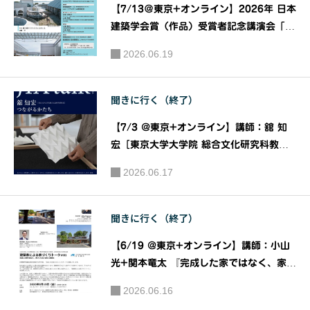
半額助成
技会『第
【7/13＠東京+オンライン】2026年 日本
制度あ
51回 五
建築学会賞（作品）受賞者記念講演会「作
り ※詳
十三会建
品を語る」｜主催：一般社団法人日本建築
2026.06.19
細はペー
学会
築設計競
ジ内で確
技』｜主
認くださ
聞きに行く（終了）
催：広島
い】｜主
工業大学
【7/3 @東京+オンライン】講師：舘 知
催：しま
建築・環
宏［東京大学大学院 総合文化研究科教
ね環境デ
境系学科
授］ 『つながるかたち』［JIAトーク202
2026.06.17
ザインキ
同窓会
6］｜主催：JIA関東甲信越支部 JIAトー
ャンプ
ク実行委員会
「五三
会」
聞きに行く（終了）
【6/19 @東京+オンライン】講師：小山
光+関本⻯太 『完成した家ではなく、家づ
くりのプロセスを語る』［建築家による家
2026.06.16
づくりトーク＃01］｜公益社団法人 日本