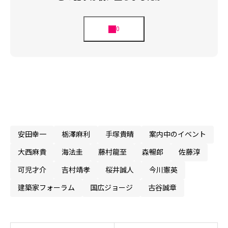
安田幸一
栃澤麻利
手塚貴晴
案内中のイベント
大西麻貴
海法圭
藤村龍至
森暢郎
佐藤淳
可児才介
吉村靖孝
桜井誠人
今川憲英
建築家フォーラム
国広ジョージ
古谷誠章