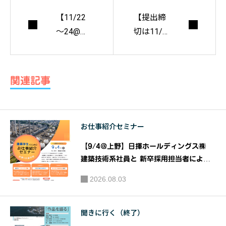
【11/22
【提出締
～24@島
切は11/1
根】集
まで】中
え、建築
国地方5
学生＆ 若
県（広島
関連記事
手諸君！
県、岡山
過疎地発/
県、山口
専門横断
県、鳥取
お仕事紹介セミナー
建築ワー
県、島根
クショッ
県）にお
【9/4@上野】日揮ホールディングス㈱
プ『しま
いて建築
建築技術系社員と 新卒採用担当者による
ね環境デ
『建築系学生のための お仕事紹介 セミナ
を学ぶす
2026.08.03
ー』｜共催：日揮ホールディングス株式会
ザインキ
べての学
社 株式会社建築資料研究社
ャンプ』
生に向け
聞きに行く（終了）
【交通費
た設計競