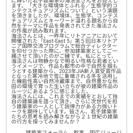
に輝いた若手建築家の海法圭さんをお迎えし
ます。「大きな環境体とふれる／生態学的コ
ンテクスチュアリズムについて」という演題
を頂きましたが、環境体、生態学、コンテス
チュアリズムとキーワード溢れる題名から自
然をテーマに作品を発表されてきた海法さん
の作風が読み取れます。
海法さんとは、一昨年にリトアニアにおいて
開催された「East-East 5」第５回日本リトア
ニア国際交流プログラムで総合ディレクター
を仰せつかった際に、参加建築家としてご一
緒させて頂いたのがご縁です。私にとって、
海法さんは物静かなで明るい性格な若者とい
うイメージで、作品も都市の中で自然を掴も
うとする建築から、2023年JIA新人賞受賞作品
となった寒冷地で雪に象徴される冬を活用し
た機能性高い自然冷蔵庫まで、自然豊かな秋
田の環境で育った生い立ちが彼の建築作品の
ルーツにあるように感じました。
海法さんには、これまでの実績をとおして独
自の建築論を語って頂き、さらに次世代を担
う建築家の一人として説得力がある力強いト
ークを期待しています。皆さん、若手建築家
たちの思考を読み解きながら２１世紀の建築
の行方を探ってみませんか？
建築家フォーラム 幹事 国広ジョージ