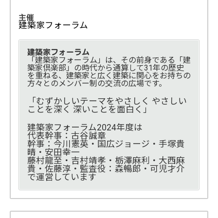
主催
建築家フォーラム
建築家フォーラム
「建築家フォーラム」は、その前身である「建
築家倶楽部」の時代から通算して31年の歴史
を重ねる、建築家と広く建築に関心をお持ちの
方々とのメンバー制の交流の広場です。
「むずかしいテーマをやさしく やさしい
ことを深く 深いことを面白く」
建築家フォーラム2024年度は
代表幹事：古谷誠章
幹事：今川憲英・国広ジョージ・手塚貴
晴・安田幸一
藤村龍至・吉村靖孝・栃澤麻利・大西麻
貴・佐藤淳・監査役：森暢郎・可児才介
で運営しています