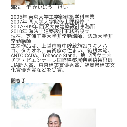
かいほう けい
海法 圭
2005年 東京大学工学部建築学科卒業
2007年 同大学大学院修士課程修了
2007～09年 西沢大良建築設計事務所
2010年 海法圭建築設計事務所設立
現在、芝浦工業大学非常勤講師、法政大学非
常勤講師
主な作品は、上越市雪中貯蔵施設ユキノハ
コ、タカオネ、美術家の住まい、箱根本箱、
ANTCICADA、Tobacco Stand、第17回ヴェネ
チア・ビエンナーレ国際建築展特別招待出展
JIA新人賞、東京建築賞優秀賞、福島県建築文
化賞優秀賞などを受賞。
聞き手