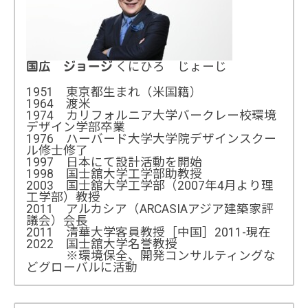
くにひろ じょーじ
国広 ジョージ
1951 東京都生まれ（米国籍）
1964 渡米
1974 カリフォルニア大学バークレー校環境
デザイン学部卒業
1976 ハーバード大学大学院デザインスクー
ル修士修了
1997 日本にて設計活動を開始
1998 国士舘大学工学部助教授
2003 国士舘大学工学部（2007年4月より理
工学部）教授
2011 アルカシア（ARCASIAアジア建築家評
議会）会長
2011 清華大学客員教授［中国］2011-現在
2022 国士舘大学名誉教授
※環境保全、開発コンサルティングな
どグローバルに活動