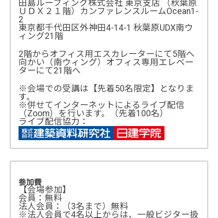
田島ルーフィング株式会社 東京支店 （秋葉原
ＵＤＸ２１階）カンファレンスルームOcean1-
2
東京都千代田区外神田4-14-1 秋葉原UDX南ウ
ィング21階
2階からオフィス用エスカレーターにて5階へ
向かい（南ウィング）オフィス専用エレベー
ターにて21階へ
※会場での受講は【先着50名限定】となりま
す。
※併せてインターネットによるライブ配信
（Zoom）を行います。（先着100名）
ライブ配信協力：
参加費
【会場参加】
会員：無料
法人会員：（3名まで）無料
※法人会員で4名以上からは、一般ビジター扱