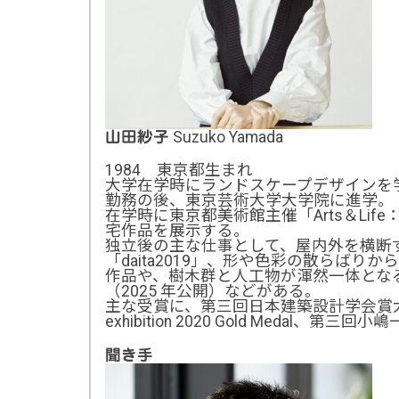
Suzuko Yamada
山田紗子
1984 東京都生まれ
大学在学時にランドスケープデザインを
勤務の後、東京芸術大学大学院に進学。
在学時に東京都美術館主催「Arts＆Li
宅作品を展示する。
独立後の主な仕事として、屋内外を横断
「daita2019」、形や色彩の散らばりか
作品や、樹木群と人工物が渾然一体となる
（2025 年公開）などがある。
主な受賞に、第三回日本建築設計学会賞大賞、第三
exhibition 2020 Gold Medal、第三
聞き手