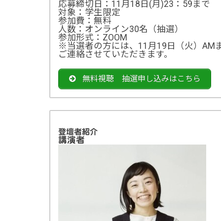
応募締切日：11月18日(月)23：59まで
対象：学生限定
参加費：無料
人数：オンライン30名（抽選）
参加形式：ZOOM
※当選者の方には、11月19日（火）A
ご連絡させていただきます。
無料視聴 抽選申し込みはこちら
登壇者紹介
講演者