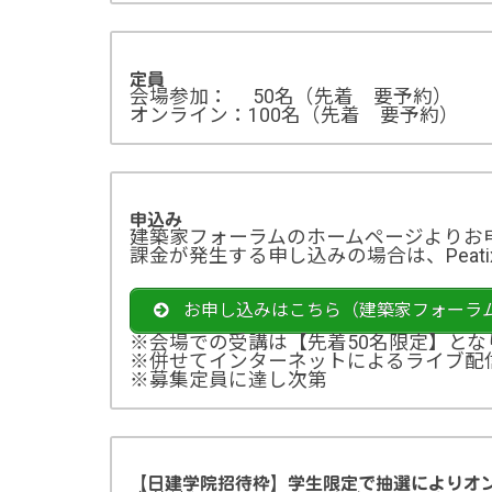
定員
会場参加： 50名（先着 要予約）
オンライン：100名（先着 要予約）
申込み
建築家フォーラムのホームページよりお
課金が発生する申し込みの場合は、Peat
お申し込みはこちら（建築家フォーラ
※会場での受講は【先着50名限定】とな
※併せてインターネットによるライブ配信
※募集定員に達し次第
【日建学院招待枠】学生限定で抽選によりオ