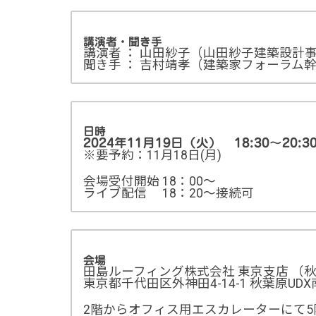
講演者・聞き手
講演者 ： 山田紗子（山田紗子建築設計
聞き手 ： 吉村靖孝（建築家フォーラム
日時
2024年11月19日（火） 18:30～20:3
※要予約：11月18日(月)
会場受付開始 18：00～
ライブ配信 18：20～接続可
会場
田島ルーフィング株式会社 東京支店 （秋
東京都千代田区外神田4-14-1 秋葉原UD
2階からオフィス用エスカレーターにて