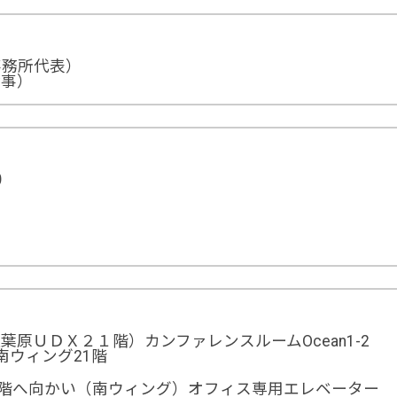
事務所代表）
幹事）
0
葉原ＵＤＸ２１階）カンファレンスルームOcean1-2
X南ウィング21階
5階へ向かい（南ウィング）オフィス専用エレベーター