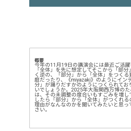
概要
今年の11月19日の講演会には最近ご活
「全体」を先に想定してそこから「部分
く逆の、「部分」から「全体」をつくる建築
庭だったり、《miyazaki》のように
分」が踊りだすかのようにつくられてお
いでしょうか。2025年大阪関西万博の
は、その未調整の度合いもすごみを増し
したら「部分」から「全体」がつくれる
理由がなんなのかを聞いてみたいと思っ
さい。