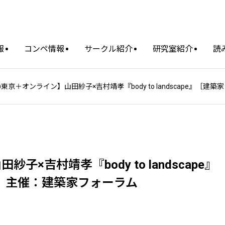
報
コンペ情報
サークル紹介
研究室紹介
読
9@東京＋オンライン】山田紗子×吉村靖孝『body to landscape』［
子×吉村靖孝『body to landscape』
］｜主催：建築家フォーラム