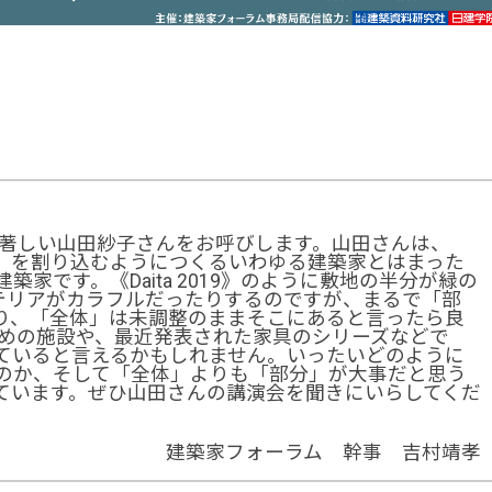
躍著しい山田紗子さんをお呼びします。山田さんは、
」を割り込むようにつくるいわゆる建築家とはまった
家です。《Daita 2019》のように敷地の半分が緑の
インテリアがカラフルだったりするのですが、まるで「部
り、「全体」は未調整のままそこにあると言ったら良
ための施設や、最近発表された家具のシリーズなどで
ていると言えるかもしれません。いったいどのように
のか、そして「全体」よりも「部分」が大事だと思う
ています。ぜひ山田さんの講演会を聞きにいらしてくだ
建築家フォーラム 幹事 吉村靖孝