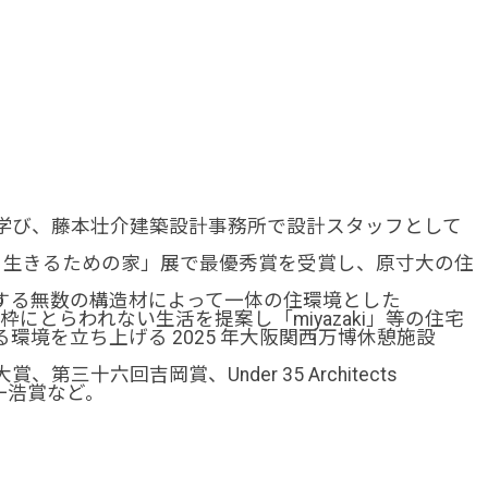
学び、藤本壮介建築設計事務所で設計スタッフとして
fe：生きるための家」展で最優秀賞を受賞し、原寸大の住
する無数の構造材によって一体の住環境とした
ら枠にとらわれない生活を提案し「miyazaki」等の住宅
環境を立ち上げる 2025 年大阪関西万博休憩施設
十六回吉岡賞、Under 35 Architects
回小嶋一浩賞など。