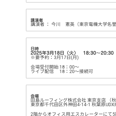
講演者
講演者 ： 今川 憲英（東京電機大学名誉教
日時
2025年3月18日（火） 18:30～20:30
※要予約：3月17日(月)
会場受付開始 18：00～
ライブ配信 18：20～接続可
会場
田島ルーフィング株式会社 東京支店 （秋
東京都千代田区外神田4-14-1 秋葉原UD
2階からオフィス用エスカレーターにて