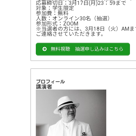
応募締切日：3月17日(月)23：59まで
対象：学生限定
参加費：無料
人数：オンライン30名（抽選）
参加形式：ZOOM
※当選者の方には、3月18日（火）AM
ご連絡させていただきます。
無料視聴 抽選申し込みはこちら
プロフィール
講演者