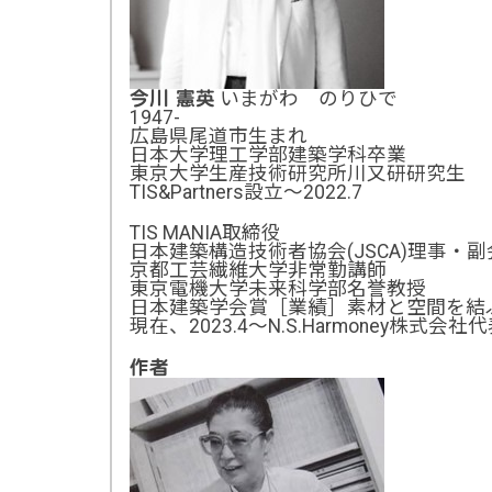
いまがわ のりひで
今川 憲英
1947-
広島県尾道市生まれ
日本大学理工学部建築学科卒業
東京大学生産技術研究所川又研研究生
TIS&Partners設立～2022.7
TIS MANIA取締役
日本建築構造技術者協会(JSCA)理事・副
京都工芸繊維大学非常勤講師
東京電機大学未来科学部名誉教授
日本建築学会賞［業績］素材と空間を結
現在、2023.4～N.S.Harmoney株式会社
作者