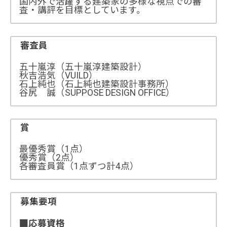
国内外で活躍する建築家の多様な視点での審
査・講評を目標としています。
審査員
五十嵐淳（五十嵐淳建築設計）
秋吉浩気（VUILD）
石上純也（石上純也建築設計事務所）
谷尻 誠（SUPPOSE DESIGN OFFICE）
賞
最優秀賞（1点）
優秀賞（2点）
各審査員賞（1点ずつ計4点）
募集要項
■応募資格