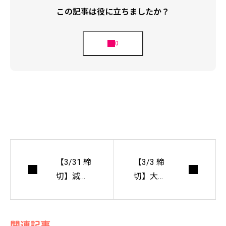
この記事は役に立ちましたか？
【3/31 締
【3/3 締
切】減災
切】大津
デザイン
京マンシ
＆プラン
ョン設計
ニングコ
コンペ
関連記事