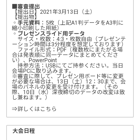
■審査提出
【提出日】2021年3月13日（土）
【提出物】
◦
：5枚（上記A1判データをA3判に
手元資料
縮小印刷した用紙）
◦
プレゼンスライド用データ
サイズ・枚数：4:3・枚数自由（プレゼンテ
ーション時間は3分程度を想定しております）
ファイル形式：PDF（複数枚にまたがる場
合は発表順に同一データにまとめてくださ
い）、PowerPoint
持参方法：USBにてご持参ください。当日
会場PCに取り込みます。
※審査に際して、プレゼン用ボード等に変更
が必要な場合は、13日（土）12：30まで、会
場のパネルの変更を受け付けます。（その
際、10日（水）深夜締切のデータの改変は致
し兼ねます。）
⇒詳しくはこちら
大会日程