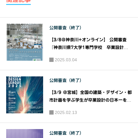
ンペ2021
公開審査（終了）
【3/8＠神奈川+オンライン】 公開審査
『神奈川県7大学1専門学校 卒業設計コ
ンクール』第36回JIA神奈川建築WEEKか
2025.03.04
ながわ建築祭2025｜主催：JIA 関東甲信
越支部 神奈川地域会(JIA神奈川)
公開審査（終了）
【3/9 ＠宮城】全国の建築・デザイン・都
市計画を学ぶ学生が卒業設計の日本一を競
う大会『せんだいデザインリーグ2025
2025.02.13
卒業設計日本一決定戦』公開審査｜主催：
仙台建築都市学生会議 せんだいメディア
テーク
公開審査（終了）