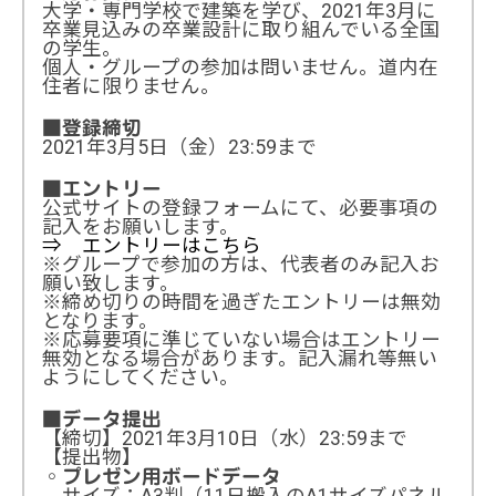
大学・専門学校で建築を学び、2021年3月に
卒業見込みの卒業設計に取り組んでいる全国
の学生。
個人・グループの参加は問いません。道内在
住者に限りません。
■登録締切
2021年3月5日（金）23:59まで
■エントリー
公式サイトの登録フォームにて、必要事項の
記入をお願いします。
⇒ エントリーはこちら
※グループで参加の方は、代表者のみ記入お
願い致します。
※締め切りの時間を過ぎたエントリーは無効
となります。
※応募要項に準じていない場合はエントリー
無効となる場合があります。記入漏れ等無い
ようにしてください。
■データ提出
【締切】2021年3月10日（水）23:59まで
【提出物】
◦
プレゼン用ボードデータ
サイズ：A3判（11日搬入のA1サイズパネル