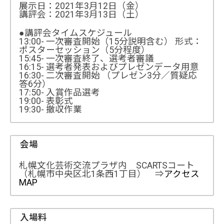
展示日：2021年3月12日（金）
講評会：2021年3月13日（土）
●講評会タイムスケジュール
13:00- 一次審査開始（15分説明含む） 形式：
ポスターセッション（5分程度）
15:45- 一次審査終了、選考者審議
16:15- 選考者発表およびプレゼンデータ用意
16:30- 二次審査開始 （プレゼン3分／質疑応
答6分）
17:50- 入賞作品選考
19:00- 表彰式
19:30- 撤収作業
会場
札幌文化芸術交流プラザ内 SCARTSコート
（札幌市中央区北1条西1丁目） ⇒
アクセス
MAP
入場料