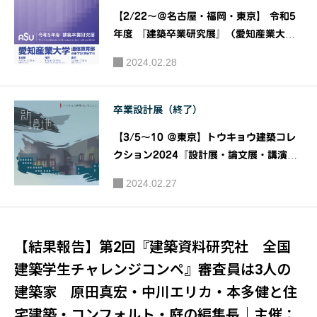
【2/22〜＠名古屋・福岡・東京】 令和5
年度 『建築卒業研究展』（愛知産業大学
通信教育部 造形学部 建築学科）｜主催：
2024.02.28
愛知産業大学 通信教育部 造形学部 建築学
科
卒業設計展（終了）
【3/5～10 ＠東京】トウキョウ建築コレ
クション2024『設計展・論文展・講演
会・企画展』｜トウキョウ建築コレクショ
2024.02.27
ン2024実行委員会
【結果報告】第2回『建築資料研究社 全国
建築学生チャレンジコンペ』審査員は3人の
建築家 原田真宏・中川エリカ・本多健と住
宅建築・コンフォルト・庭の編集長｜主催：