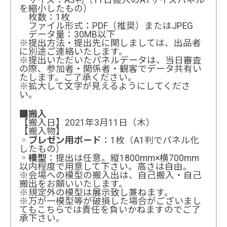
を縮小したもの）
枚数：1枚
ファイル形式：PDF（推奨）またはJPEG
データ量：30MB以下
※提出方法・提出先に関しましては、出品者
に別途ご連絡いたします。
※提出いただいたパネルデータは、当日審査
の際、参加者・関係者・観客でデータ共有い
たします。ご了承ください。
※拡大して文字が見えるようにしてくださ
い。
■搬入
【搬入日】2021年3月11日（木）
【搬入物】
◦
：1枚（A1判でパネル化
プレゼン用ボード
したもの）
◦
：提出は任意。縦1800mm×横700mm
模型
以内程度で用意して下さい。高さは自由。
※会場への模型の搬入出は、自己搬入・自己
搬出をお願いいたします。
※規定外の模型は展示致し兼ねます。
※万が一模型等が破損した場合がございまし
てもこちらでは責任を負いかねますのでご了
承下さい。