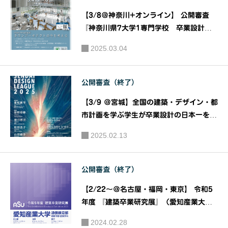
縮小社
【3/8＠神奈川+オンライン】 公開審査
会の策は
『神奈川県7大学1専門学校 卒業設計コ
電動マイ
ンクール』第36回JIA神奈川建築WEEKか
2025.03.04
ながわ建築祭2025｜主催：JIA 関東甲信
クロモビ
越支部 神奈川地域会(JIA神奈川)
リティに
公開審査（終了）
あり。 日
本の都市
【3/9 ＠宮城】全国の建築・デザイン・都
に見えて
市計画を学ぶ学生が卒業設計の日本一を競
きた新た
う大会『せんだいデザインリーグ2025
2025.02.13
な暮らし
卒業設計日本一決定戦』公開審査｜主催：
仙台建築都市学生会議 せんだいメディア
とは？［L
テーク
uup］ pr
公開審査（終了）
oduced by
【2/22〜＠名古屋・福岡・東京】 令和5
シティラ
年度 『建築卒業研究展』（愛知産業大学
ボ東京
通信教育部 造形学部 建築学科）｜主催：
2024.02.28
愛知産業大学 通信教育部 造形学部 建築学