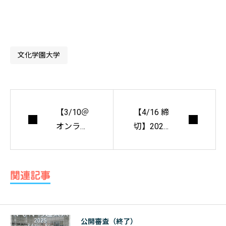
文化学園大学
【3/10＠
【4/16 締
オンライ
切】2021
ン】建築
年度 日本
家・西田
造園学会
司氏対談
全国大
関連記事
～ポス
会 学生
ト・コロ
公開デザ
ナを探る
インコン
公開審査（終了）
～ 第6回
ペ