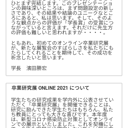
ひとまず完結します。このプレゼンテーショ
ンの興味深いところは、まず問題設定の新し
さであり、その結果や結論のユニークなとこ
ろにあると、私は思います。そして、そのよ
うな観点からの評価が「学長賞」の受賞につ
ながっていると言えます。それだけに先生方
の評価も難しいと思われますが・・・・。
ともあれ、初めてのオンライン卒業研究展
が、新たな展覧会のすばらしさを私たちにも
たらしてくれることを期待して、その成功を
祈念したいと思います。
学長 濱田勝宏
卒業研究展 ONLINE 2021 について
学生たちの研究成果を学内外に公表させてい
ただく「卒業研究展」を開催できることは、
研究に励んできた学生たちはもちろん、私た
ち教員にとっても大きな喜びです。本年度
は、新型コロナ感染防止対策としてオンライ
ンでの展示といたしました。これを契機にし