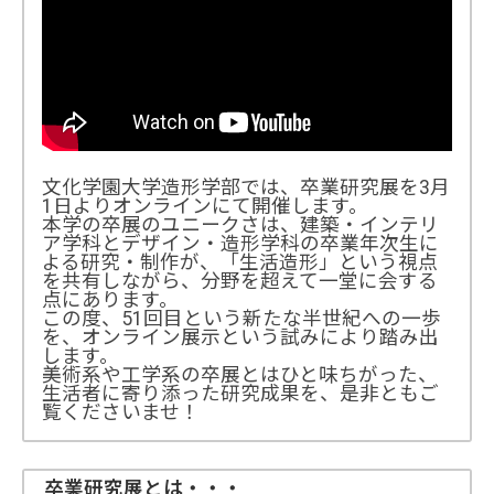
文化学園大学造形学部では、卒業研究展を3月
1日よりオンラインにて開催します。
本学の卒展のユニークさは、建築・インテリ
ア学科とデザイン・造形学科の卒業年次生に
よる研究・制作が、「生活造形」という視点
を共有しながら、分野を超えて一堂に会する
点にあります。
この度、51回目という新たな半世紀への一歩
を、オンライン展示という試みにより踏み出
します。
美術系や工学系の卒展とはひと味ちがった、
生活者に寄り添った研究成果を、是非ともご
覧くださいませ！
卒業研究展とは・・・