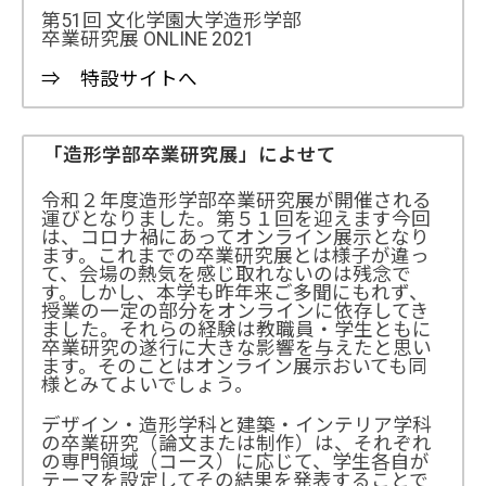
第51回 文化学園大学造形学部
卒業研究展 ONLINE 2021
⇒ 特設サイトへ
「造形学部卒業研究展」によせて
令和２年度造形学部卒業研究展が開催される
運びとなりました。第５１回を迎えます今回
は、コロナ禍にあってオンライン展示となり
ます。これまでの卒業研究展とは様子が違っ
て、会場の熱気を感じ取れないのは残念で
す。しかし、本学も昨年来ご多聞にもれず、
授業の一定の部分をオンラインに依存してき
ました。それらの経験は教職員・学生ともに
卒業研究の遂行に大きな影響を与えたと思い
ます。そのことはオンライン展示おいても同
様とみてよいでしょう。
デザイン・造形学科と建築・インテリア学科
の卒業研究（論文または制作）は、それぞれ
の専門領域（コース）に応じて、学生各自が
テーマを設定してその結果を発表することで