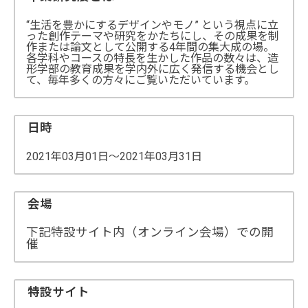
“生活を豊かにするデザインやモノ” という視点に立
った創作テーマや研究をかたちにし、その成果を制
作または論文として公開する4年間の集大成の場。
各学科やコースの特長を生かした作品の数々は、造
形学部の教育成果を学内外に広く発信する機会とし
て、毎年多くの方々にご覧いただいています。
日時
2021年03月01日～2021年03月31日
会場
下記特設サイト内（オンライン会場）での開
催
特設サイト