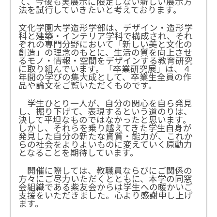
て、今後も実展示に限定しない新しい展示方
法を試行していきたいと考えております。
文化学園大学造形学部は、デザイン・造形学
科と建築・インテリア学科で構成され、それ
ぞれの専門分野において「新しい美と文化の
創造」の理念のもとに、生活の質を向上させ
るモノ・情報・空間をデザインする教育研究
に取り組んでいます。「卒業研究展」は、４
年間の学びの集大成として、卒業生全員の作
品や論文をご覧いただくものです。
学生ひとり一人が、自分の関心を自ら発見
し、掘り下げて、表現するという道のりは、
決して平坦なものではなかったと思います。
しかし、それらを乗り越えてきた学生自身が
発見した自分の新たな資質・能力が、これか
らの社会をよりよいものに変えていく原動力
となることを期待しています。
開催に際しては、教職員ならびにご関係の
方々にご尽力いただくとともに、本学の同窓
会組織である紫友会からは学生への暖かいご
支援をいただきました。心より感謝申し上げ
ます。