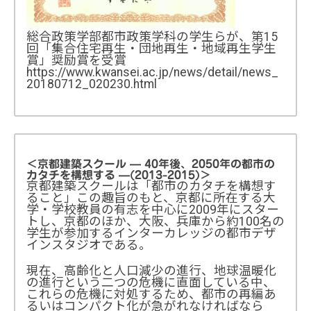
総合政策学部都市政策学科の学生らが、第15
回「集合住宅再生・団地再生・地域再生学生
賞」奨励賞を受賞
https://www.kwansei.ac.jp/news/detail/news_
20180712_020230.html
＜京都建築スクール — 40年後、2050年の都市の
カタチを構想する —(2013-2015)＞
京都建築スクールは「都市のカタチを構想す
ること」この趣旨のもと、京都に所在する大
学・学校教員の有志を中心に2009年にスター
トし、京都のほか、大阪、兵庫から約100名の
学生が参加するインターカレッジの都市デザ
インスタジオである。
現在、高齢化と人口減少の進行、地球温暖化
の進行という二つの危機に直面している中、
これらの危機に対処するため、都市の再編あ
るいはコンパクト化が急がれなければなら