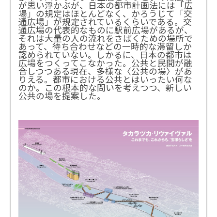
が思い浮かぶが、日本の都市計画法には「広
場」の規定はほとんどなく、かろうじて「交
通広場」が規定されているくらいである。交
通広場の代表的なものに駅前広場があるが、
それは大量の人の流れをさばくための場所で
あって、待ち合わせなどの一時的な滞留しか
認められていない。しかるに、日本の都市は
広場をつくってこなかった。公共と民間が融
合しつつある現在、多様な〈公共の場〉があ
りえる。都市における公共とはいったい何な
のか。この根本的な問いを考えつつ、新しい
公共の場を提案した。