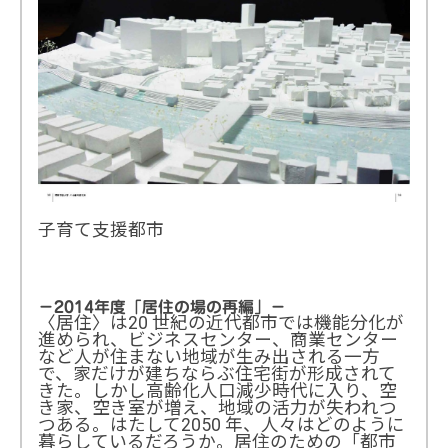
子育て支援都市
－2014年度「居住の場の再編」－
〈居住〉は20 世紀の近代都市では機能分化が
進められ、ビジネスセンター、商業センター
など人が住まない地域が生み出される一方
で、家だけが建ちならぶ住宅街が形成されて
きた。しかし高齢化人口減少時代に入り、空
き家、空き室が増え、地域の活力が失われつ
つある。はたして2050 年、人々はどのように
暮らしているだろうか。居住のための「都市