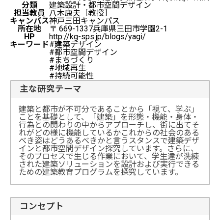
分類
建築設計・都市空間デザイン
担当教員
八木康夫［教授］
キャンパス
神戸三田キャンパス
所在地
〒 669-1337兵庫県三田市学園2-1
HP
http://kg-sps.jp/blogs/yagi/
キーワード
#建築デザイン
#都市空間デザイン
#まちづくり
#地域再生
#持続可能性
主な研究テーマ
建築と都市が不可分であることから「視て、学ぶ」
ことを基礎として、「建築」を形態・機能・身体・
行為との関わりの中からアプローチし、街に出てそ
れがどの様に機能しているかこれからの社会のある
べき姿はどうあるべきかと言うスタンスで建築デザ
インと都市空間デザイン探究しています。さらに、
そのプロセスで生じる作業において、学生達が洗練
された建築ソリューションを設計および実行できる
ための建築教育プログラムを探究しています。
コンセプト