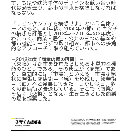
ず、もはや建築単体のデザインを競い合う時
代は過ぎ去り、都市の未来を構想しなければ
ならない。
「リビングシティを構想せよ」という全体テ
ーマのもと、40年後、2050年の都市のカタチ
の構想を課題とし2013年～2015年の3年度に
わたって、商業・居住・公共の三つの基本的
都市機能に一つずつ取り組み、都市への多角
的なアプローチに取り組んでいった。
－2013年度「商業の場の再編」－
〈交換〉は都市を都市たらしめる本質的な機
能のひとつである。その典型が〈商業〉であ
り、空間的には〈市場〉といえる。市場は線
状に伸張し商店街＝〈線〉を形成し、繁華街
＝〈面〉へと発展してきた。しかし今日、多
くの商店街が衰退している。そこで〈商業〉
を広く〈交換〉と捉え、生き生きとした商業
の場を提案した。