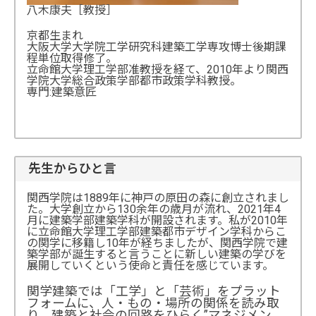
八木康夫［教授］
京都生まれ
大阪大学大学院工学研究科建築工学専攻博士後期課
程単位取得修了。
立命館大学理工学部准教授を経て、2010年より関西
学院大学総合政策学部都市政策学科教授。
専門:建築意匠
先生からひと言
関西学院は1889年に神戸の原田の森に創立されまし
た。大学創立から130余年の歳月が流れ、2021年4
月に建築学部建築学科が開設されます。私が2010年
に立命館大学理工学部建築都市デザイン学科からこ
の関学に移籍し10年が経ちましたが、関西学院で建
築学部が誕生すると言うことに新しい建築の学びを
展開していくという使命と責任を感じています。
関学建築では「工学」と「芸術」をプラット
フォームに、人・もの・場所の関係を読み取
り、建築と社会の回路をひらく”マネジメン