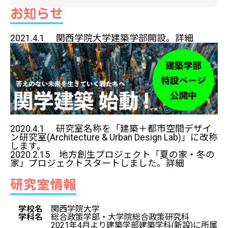
お知らせ
2021.4.1 関西学院大学建築学部開設。
詳細
2020.4.1 研究室名称を「建築＋都市空間デザイ
ン研究室(Architecture & Urban Design Lab)」に改称
します。
2020.2.15 地方創生プロジェクト「夏の家・冬の
家」プロジェクトスタートしました。
詳細
研究室情報
学校名
関西学院大学
学科名
総合政策学部・大学院総合政策研究科
2021年4月より建築学部建築学科(新設)に所属