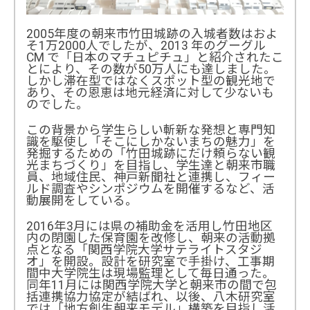
プロジェクト情報
2005年度の朝来市竹田城跡の入城者数はおよ
そ1万2000人でしたが、2013 年のグーグル
CM で「日本のマチュピチュ」と紹介されたこ
とにより、その数が50万人にも達しました。
しかし滞在型ではなくスポット型の観光地で
あり、その恩恵は地元経済に対して少ないも
のでした。
この背景から学生らしい斬新な発想と専門知
識を駆使し「そこにしかないまちの魅力」を
発掘するための「竹田城跡にだけ頼らない観
光まちづくり」を目指し、学生達と朝来市職
員、地域住民、神戸新聞社と連携し、フィー
ルド調査やシンポジウムを開催するなど、活
動展開をしている。
2016年3月には県の補助金を活用し竹田地区
内の閉園した保育園を改修し、朝来の活動拠
点となる「関西学院大学サテライトスタジ
オ」を開設。設計を研究室で手掛け、工事期
間中大学院生は現場監理として毎日通った。
同年11月には関西学院大学と朝来市の間で包
括連携協力協定が結ばれ、以後、八木研究室
では「地方創生朝来モデル」構築を目指し活