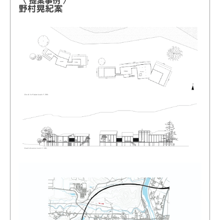
〈 提案事例 〉
野村晃紀案