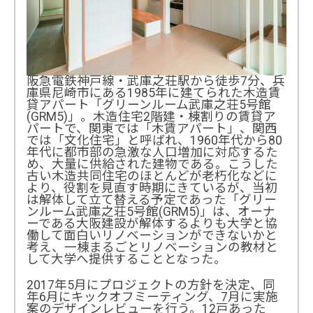
阪急電鉄神戸線・武庫之荘駅から徒歩7分、兵
庫県尼崎市にある1985年に建てられた木造賃
貸アパート「グリーンルーム武庫之荘5号館
(GRM5)」。木造住宅2階建・棟割りの賃貸ア
パートで、関東では「木賃アパート」、関西
では「文化住宅」と呼ばれ、1960年代から80
年代に都市部の急激な人口増加に対応するた
め、大量に供給された建物である。こうした
古い木造共同住宅のほとんどが老朽化などに
より、役割を見直す時期にきているが、当初
は解体して立て替える予定であった「グリー
ンルーム武庫之荘5号館(GRM5)」は、オーナ
ーである大阪建設が解体するよりも大学と協
働して面白いリノベーションができないかと
考え、一棟まるごとリノベーションの教材と
して大学へ提供することとなった。
2017年5月にプロジェクトの方針を決定、同
年6月にキックオフミーティング、7月に実施
案のデザインレビューを行う。12戸あった