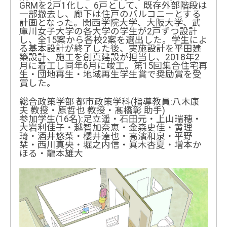
GRMを2戸1化し、6戸として、既存外部階段は
一部撤去し、廊下は住戸のバルコニーとする
計画となった。関西学院大学、大阪大学、武
庫川女子大学の各大学の学生が2戸ずつ設計
し、全15案から各校2案を選出した。学生によ
る基本設計が終了した後、実施設計を平田建
築設計、施工を創真建設が担当し、2018年2
月に着工し同年6月に竣工。第15回集合住宅再
生・団地再生・地域再生学生賞で奨励賞を受
賞した。
総合政策学部 都市政策学科(指導教員:八木康
夫 教授・原哲也 教授・髙橋彰 助手)
参加学生(16名):足立遥・石田元・上山瑞穂・
大岩利佳子・越智加奈恵・金森史佳・黄理
琦・酒井悠菜・櫻井達也・高濱和泉・平野
栞・西川真央・堀之内信・眞木杏夏・増本か
ほる・龍本雄大