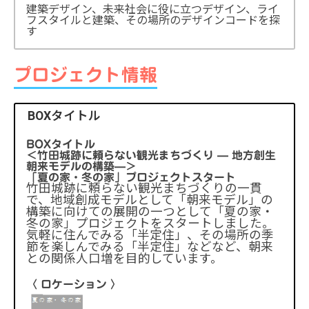
建築デザイン、未来社会に役に立つデザイン、ライ
フスタイルと建築、その場所のデザインコードを探
す
プロジェクト情報
BOXタイトル
BOXタイトル
＜竹田城跡に頼らない観光まちづくり — 地方創生
朝来モデルの構築—＞
「夏の家・冬の家」プロジェクトスタート
竹田城跡に頼らない観光まちづくりの一貫
で、地域創成モデルとして「朝来モデル」の
構築に向けての展開の一つとして「夏の家・
冬の家」プロジェクトをスタートしました。
気軽に住んでみる「半定住」、その場所の季
節を楽しんでみる「半定住」などなど、朝来
との関係人口増を目的しています。
〈 ロケーション 〉