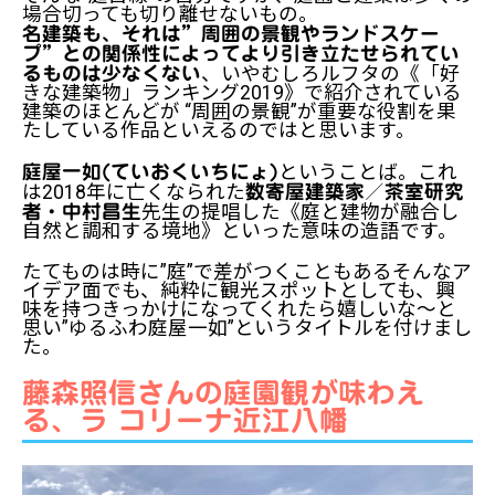
場合切っても切り離せないもの。
名建築も、それは”周囲の景観やランドスケー
プ”との関係性によってより引き立たせられてい
、いやむしろルフタの
《「好
るものは少なくない
きな建築物」ランキング2019》
で紹介されている
建築のほとんどが “周囲の景観”が重要な役割を果
たしている作品といえるのではと思います。
ということば。これ
庭屋一如(ていおくいちにょ)
は2018年に亡くなられた
数寄屋建築家／茶室研究
先生の提唱した《庭と建物が融合し
者・中村昌生
自然と調和する境地》といった意味の造語です。
たてものは時に”庭”で差がつくこともある――そんなア
イデア面でも、純粋に観光スポットとしても、興
味を持つきっかけになってくれたら嬉しいな～と
思い”ゆるふわ庭屋一如”というタイトルを付けまし
た。
藤森照信さんの庭園観が味わえ
る、ラ コリーナ近江八幡