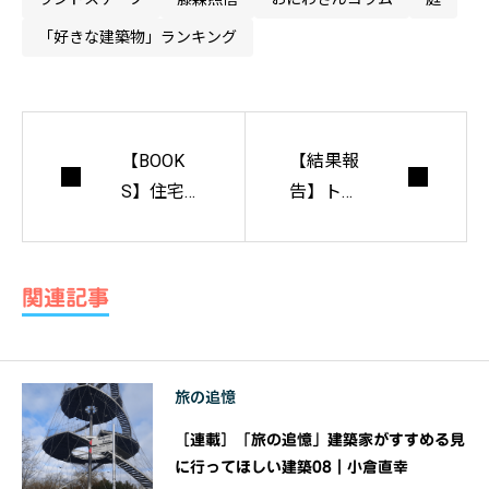
「好きな建築物」ランキング
【BOOK
【結果報
S】住宅
告】トウ
建築 20
キョウ建
20年4月
築コレク
号「骨格
ション20
関連記事
とディテ
20【全国
ール」
修士設計
展・全国
旅の追憶
修士論文
展 】
［連載］「旅の追憶」建築家がすすめる見
に行ってほしい建築08｜小倉直幸