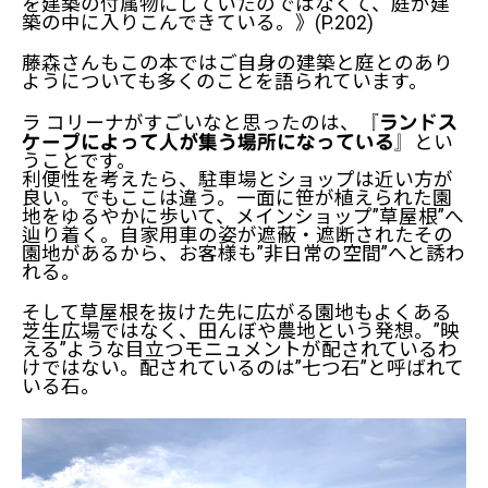
を建築の付属物にしていたのではなくて、庭が建
築の中に入りこんできている。》(P.202)
藤森さんもこの本ではご自身の建築と庭とのあり
ようについても多くのことを語られています。
ラ コリーナがすごいなと思ったのは、
『ランドス
とい
ケープによって人が集う場所になっている』
うことです。
利便性を考えたら、駐車場とショップは近い方が
良い。でもここは違う。一面に笹が植えられた園
地をゆるやかに歩いて、メインショップ”草屋根”へ
辿り着く。自家用車の姿が遮蔽・遮断されたその
園地があるから、お客様も”非日常の空間”へと誘わ
れる。
そして草屋根を抜けた先に広がる園地もよくある
芝生広場ではなく、田んぼや農地という発想。”映
える”ような目立つモニュメントが配されているわ
けではない。配されているのは”七つ石”と呼ばれて
いる石。