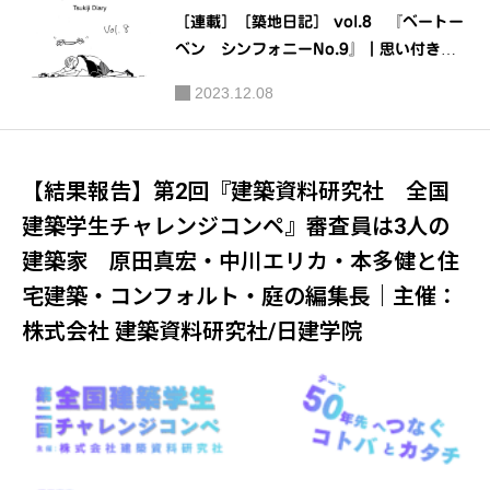
［連載］［築地日記］ vol.8 『ベートー
ベン シンフォニーNo.9』｜思い付きが
書籍になるまでの義理と人情の物語｜著：
2023.12.08
杉山圭（築地考 著者）
【結果報告】第2回『建築資料研究社 全国
建築学生チャレンジコンペ』審査員は3人の
建築家 原田真宏・中川エリカ・本多健と住
宅建築・コンフォルト・庭の編集長｜主催：
株式会社 建築資料研究社/日建学院