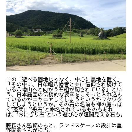
庭屋一如とは
藤森照信さんの庭園観が味わえる、ラ コリーナ近
この「遊べる園地じゃなく、中心に農地を置く」
江八幡
「その中に、日牟禮八幡宮と共に信仰され続けて
いる八幡山へと向かう石組が配されている」とい
う、日本庭園の伝統的な要素をこそっと入れ込ん
でいるのがニヤニヤしてしまうというかワクワク
してしまうというか。その石の名前も禅の庭っぽ
く”蓬莱山””舟石”と命名されているものもあれ
ば、”おにぎり石”という遊び心が垣間見える石も。
藤森さん監修のもと、ランドスケープの設計は重
野国彦さんが担当。