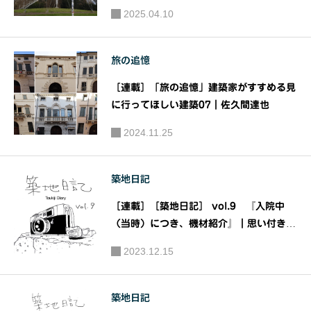
2025.04.10
旅の追憶
［連載］「旅の追憶」建築家がすすめる見
に行ってほしい建築07｜佐久間達也
2024.11.25
築地日記
［連載］［築地日記］ vol.9 『入院中
（当時）につき、機材紹介』｜思い付きが
書籍になるまでの義理と人情の物語｜著：
2023.12.15
杉山圭（築地考 著者）
築地日記