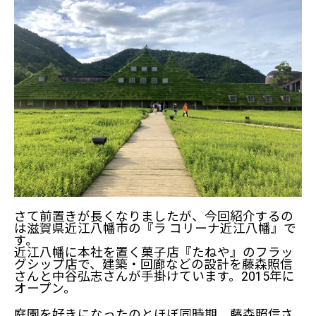
さて前置きが長くなりましたが、今回紹介するの
は滋賀県近江八幡市の『ラ コリーナ近江八幡』で
す。
近江八幡に本社を置く菓子店『たねや』のフラッ
グシップ店で、建築・回廊などの設計を藤森照信
さんと中谷弘志さんが手掛けています。2015年に
オープン。
庭園を好きになったのとほぼ同時期、藤森照信さ