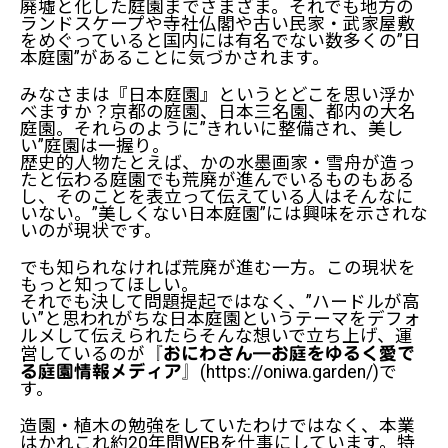
廃墟と化した庭園までさまざま。それでも地方の
ランドスケープや寺社仏閣や古い民家・武家屋敷
をめぐっていると国内には有名でない数多くの”日
本庭園”があることに気づかされます。
みなさまは『日本庭園』というとどこを思い浮か
べますか？京都の庭園、日本三名園、都内の大名
庭園。それらのように”きれいに整備され、美し
い”庭園は一握り。
歴史的人物――たとえば、かの水墨画家・雪舟が造っ
たと伝わる庭園でも荒廃が進んでいるものもある
し、そのことを表立って伝えている人はそんなに
いない。”美しくない日本庭園”には興味を示されな
いのが現状です。
でも知られなければ荒廃が進む一方。この現状を
もっと知ってほしい。
それでも決して問題提起ではなく、”ハードルが高
い”と思われがちな日本庭園というテーマをデフォ
ルメして伝えられたら――そんな想いで立ち上げ、運
営しているのが
『おにわさん―お庭をゆるく愛で
(
https://oniwa.garden/
)で
る庭園情報メディア』
す。
造園・植木の勉強をしていたわけではなく、本業
はかれこれ約20年間WEBを仕事にしています。特