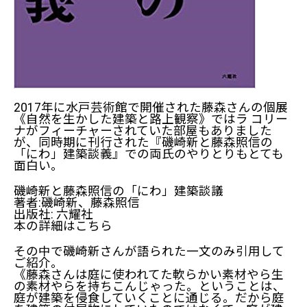
2017年に水戸芸術館で開催された藤森さんの個展
《自然を生かした建築と路上観察》ではラ コリー
ナがフィーチャーされていた部屋もありました
が、同時期に刊行された『磯崎新と藤森照信の
「にわ」建築談義』での両氏のやりとりもとても
面白い。
磯崎新と藤森照信の「にわ」建築談議
著者:磯崎新、藤森照信
出版社:
六耀社
本の詳細はこちら
その中で磯崎新さんが語られた一文のみ引用して
ご紹介。
《藤森さんは庭に使われてた軟らかい素材やら生
の素材やらを持ちこんじゃった。ということは、
庭が建築を侵食していくことに通じる。だから庭