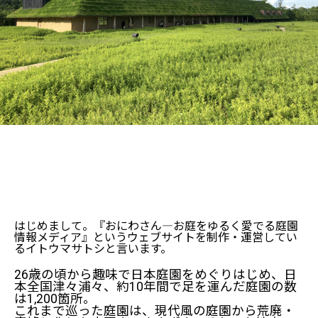
はじめまして。『おにわさん―お庭をゆるく愛でる庭園
情報メディア』というウェブサイトを制作・運営してい
るイトウマサトシと言います。
26歳の頃から趣味で日本庭園をめぐりはじめ、日
本全国津々浦々、約10年間で足を運んだ庭園の数
は1,200箇所。
これまで巡った庭園は、現代風の庭園から荒廃・