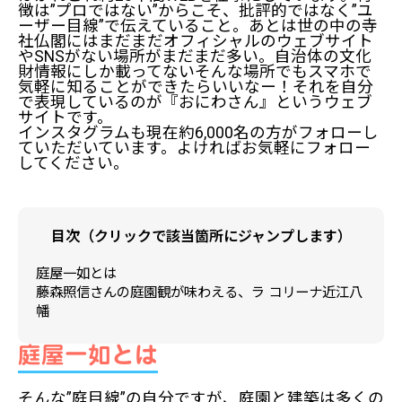
徴は”プロではない”からこそ、批評的ではなく”ユ
ーザー目線”で伝えていること。あとは世の中の寺
社仏閣にはまだまだオフィシャルのウェブサイト
やSNSがない場所がまだまだ多い。自治体の文化
財情報にしか載ってない――そんな場所でもスマホで
気軽に知ることができたらいいなー！それを自分
で表現しているのが『おにわさん』というウェブ
サイトです。
インスタグラムも現在約6,000名の方がフォローし
ていただいています。よければお気軽にフォロー
してください。
目次（クリックで該当箇所にジャンプします）
庭屋一如とは
藤森照信さんの庭園観が味わえる、ラ コリーナ近江八
幡
庭屋一如とは
そんな”庭目線”の自分ですが、庭園と建築は多くの