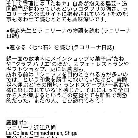
そして管理には「たねや」自身が抱える農芸・造
園部門が携わっているというコダワリの強さ。ラ
コリーナの公式サイトに掲載されている下記の記
事もあわせて読むととても興味深いです。
●
藤森先生とラ-コリーナの物語を読む
(ラコリーナ
日誌)
●
連なる〈七つ石〉を読む
(ラコリーナ日誌)
緑一面の敷地内にメインショップの菓子店”たね
や””クラブ ハリエ”のほか、カフェ・レストランや
ギフトショップ、更には農園も。
訪れる前は「ショップを目的とされる方が多いの
では」という印象を勝手に抱いていたけど、実際
足へ運ぶと”その園地・ランドスケープが一番お客
様に楽しまれている”と感じた。それによって全国
から人が集まるというこの感覚――とても新鮮で刺激
的だった。まだの人、ぜひ訪れてみて！
―――――――――――――――――――――――
―――――――――
庭園info:
ラコリーナ近江八幡
La Collina Omihachiman, Shiga