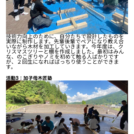
技術力向上のために、自分たちで設計したものを
実際に制作します。先輩後輩でペアになり教え合
いながら木材を加工していきます。今年度は、ク
リスマスツリーと棚を作成しました。最初はみん
な、のこぎりやノミを初めて触る人ばかりです
が、２回生になればばっちり使うことができま
す。
活動3：加子母木匠塾