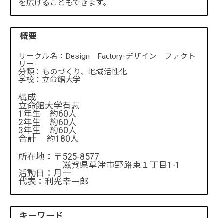
を広げることもできます。
概要
サークル名：Design Factory-デザイン ファクト
リー-
分類：ものづくり、地域活性化
学校：立命館大学
構成
立命館大学有志
1年生 約60人
2年生 約60人
3年生 約60人
合計 約180人
所在地：〒525-8577
滋賀県草津市野路東１丁目1-1
活動日：月一
代表：利光幸一郎
キーワード