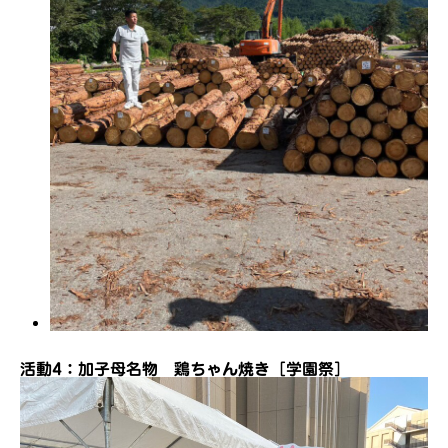
活動4：加子母名物 鶏ちゃん焼き［学園祭］