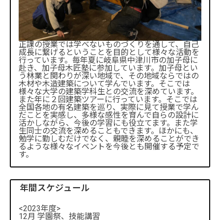
正課の授業では学べないものづくりを通して、自己
成長に繋げるということを目的として様々な活動を
行っています。毎年夏に岐阜県中津川市の加子母に
赴き、加子母木匠塾に参加しています。加子母とい
う林業と関わりが深い地域で、その地域ならではの
木材や木造建築について学んでいます。そこでは
様々な大学の建築学科生との交流を深めています。
また年に２回建築ツアーに行っています。そこでは
全国各地の有名建築を巡り、実際に見て授業で学ん
だことを実感し、多様な感性を育んで自らの設計に
活かしながら、今後の学習にも役立てます。また学
生同士の交流を深めることもできます。ほかにも、
勉学に勤しむだけでなく、親睦を深めることができ
るような様々なイベントを今後とも開催する予定で
す。
年間スケジュール
<2023年度>
12月 学園祭、技能講習