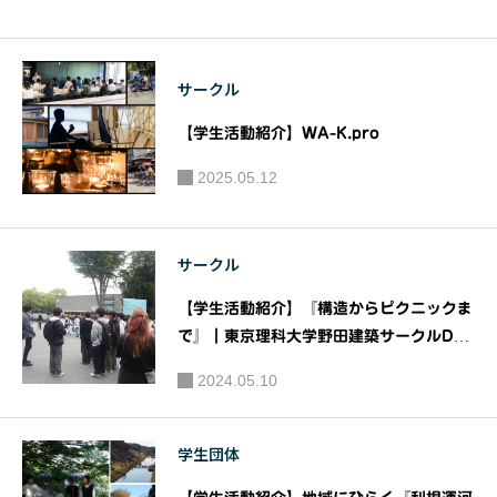
ト］講
インコン
師：伊東
ペ』｜主
豊雄『第6
催：建築
サークル
回 建築
資料研究
【学生活動紹介】WA-K.pro
って何だ
社/日建学
ろう』
院
2025.05.12
「建築家
伊東豊雄
サークル
の6回連続
講座」 ｜
【学生活動紹介】『構造からピクニックま
JIA関東甲
で』｜東京理科大学野田建築サークルDO
信越支部
C
2024.05.10
金曜の会
学生団体