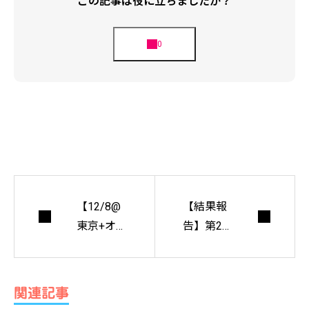
この記事は役に立ちましたか？
【12/8@
【結果報
東京+オン
告】第2
ライン】
回『ライ
［金曜の
センスガ
会トーク
イドブッ
関連記事
イベン
ク・デザ