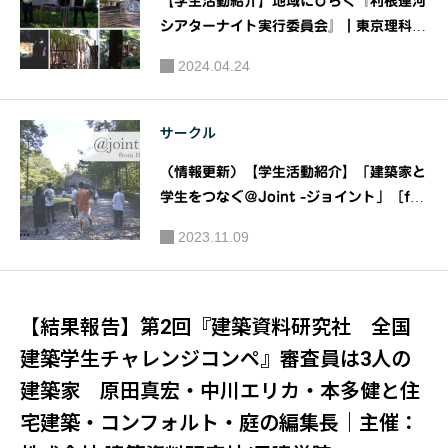
【学生活動紹介】地域にひらく『利根運河
シアターナイト実行委員会』｜東京理科大
学
2024.04.24
サークル
（情報更新）【学生活動紹介】「建築家と
学生をつなぐ＠Joint -ジョイント」［fro
m 日本建築家協会（JIA）］
2023.11.09
【結果報告】第2回『建築資料研究社 全国
建築学生チャレンジコンペ』審査員は3人の
建築家 原田真宏・中川エリカ・本多健と住
宅建築・コンフォルト・庭の編集長｜主催：