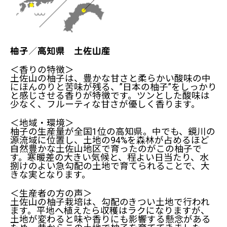
柚子／高知県 土佐山産
＜香りの特徴＞
土佐山の柚子は、豊かな甘さと柔らかい酸味の中
にほんのりと苦味が残る、”日本の柚子”をしっかり
と感じさせる香りが特徴です。ツンとした酸味は
少なく、フルーティな甘さが優しく香ります。
＜地域・環境＞
柚子の生産量が全国1位の高知県。中でも、鏡川の
源流域に位置し、土地の94%を森林が占めるほど
自然豊かな土佐山地区で育ったのがこの柚子で
す。寒暖差の大きい気候と、程よい日当たり、水
捌けのよい急勾配の土地で育てられることで、大
きな実となります。
＜生産者の方の声＞
土佐山の柚子栽培は、勾配のきつい土地で行われ
ます。平地へ植えたら収穫はラクになりますが、
土地が変わると味や香りにも影響する懸念がある