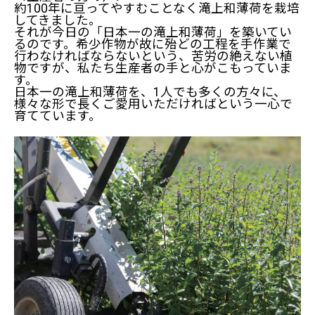
約100年に亘ってやすむことなく滝上和薄荷を栽培
してきました。
それが今日の「日本一の滝上和薄荷」を築いてい
るのです。希少作物が故に殆どの工程を手作業で
行わなければならないという、苦労の絶えない植
物ですが、私たち生産者の手と心がこもっていま
す。
日本一の滝上和薄荷を、1人でも多くの方々に、
様々な形で長くご愛用いただければという一心で
育てています。