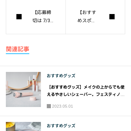
【応募締
【おすす
切は 7/31
めスポッ
まで】20
ト＠東
25年大
京】『伝
阪・関西
統工芸×
関連記事
万博「大
アフタヌ
阪ヘルス
ーンティ
ケアパビ
ー企画』
おすすめグッズ
リオン」
第7弾！
での展
江⼾扇子
【おすすめグッズ】メイクの上からでも使
示・公開
と江⼾切
えるやさしいシェーバー。フェスティノ
をめざす
［充電式 3in1マルチケアシェーバー］を
子をイメ
2023.05.01
新発売｜ウィナーズ株式会社
「ミライ
ージした
REBORN
スイーツ
おすすめグッズ
スマイ プ
を楽しめ