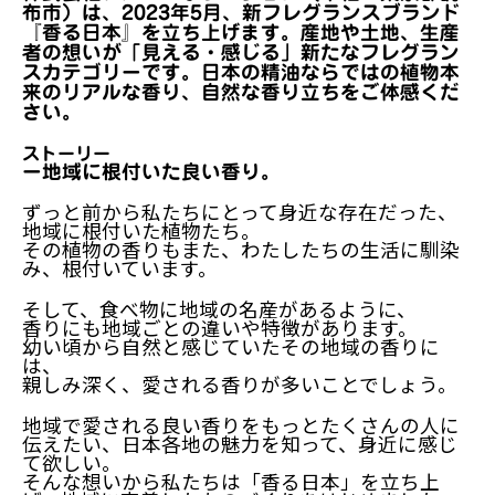
布市）は、2023年5月、新フレグランスブランド
『香る日本』を立ち上げます。産地や土地、生産
者の想いが「見える・感じる」新たなフレグラン
スカテゴリーです。日本の精油ならではの植物本
来のリアルな香り、自然な香り立ちをご体感くだ
さい。
ストーリー
ー地域に根付いた良い香り。
ずっと前から私たちにとって身近な存在だった、
地域に根付いた植物たち。
その植物の香りもまた、わたしたちの生活に馴染
み、根付いています。
そして、食べ物に地域の名産があるように、
香りにも地域ごとの違いや特徴があります。
幼い頃から自然と感じていたその地域の香りに
は、
親しみ深く、愛される香りが多いことでしょう。
地域で愛される良い香りをもっとたくさんの人に
伝えたい、日本各地の魅力を知って、身近に感じ
て欲しい。
そんな想いから私たちは「香る日本」を立ち上