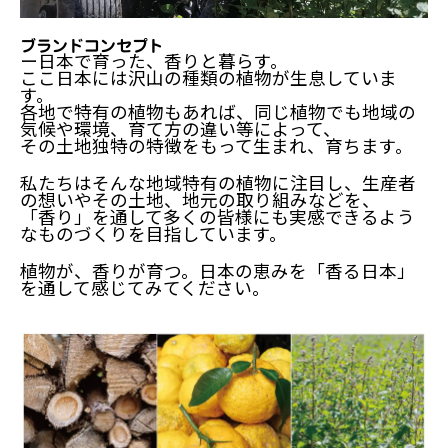
ブランドコンセプト
ー日本で育った、香りと暮らす。
ここ日本には沢山の種類の植物が生息していま
す。
各地で特有の植物もあれば、同じ植物でも地域の
気候や環境、育て方の違い等によって、
その土地独特の特徴をもって生まれ、育ちます。
私たちはそんな地域特有の植物に注目し、生産者
の想いやその土地、地元の取り組みなどを、
「香り」を通して多くの皆様にも実感できるよう
なものづくりを目指しています。
植物が、香りが育つ。日本の恵みを「香る日本」
を通して感じてみてください。