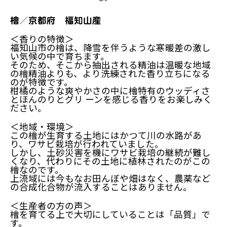
檜／京都府 福知山産
＜香りの特徴＞
福知山市の檜は、降雪を伴うような寒暖差の激し
い気候の中で育ちます。
そのため、そこから抽出される精油は温暖な地域
の檜精油よりも、より洗練された香り立ちになる
のが特徴です。
柑橘のような爽やかさの中に檜特有のウッディさ
とほんのりとグリ ーンを感じる香りをお楽しみく
ださい。
＜地域・環境＞
この檜が生育する土地にはかつて川の水路があ
り、ワサビ栽培が行われていました。
しかし、土砂災害を機にワサビ栽培の継続が難し
くなり、代わりにその土地に植林されたのがこの
檜なのです。
上流域には今もなお田んぼや畑はなく、農薬など
の合成化合物が流入することはありません。
＜生産者の方の声＞
檜を育てる上で大切にしていることは「品質」で
す。