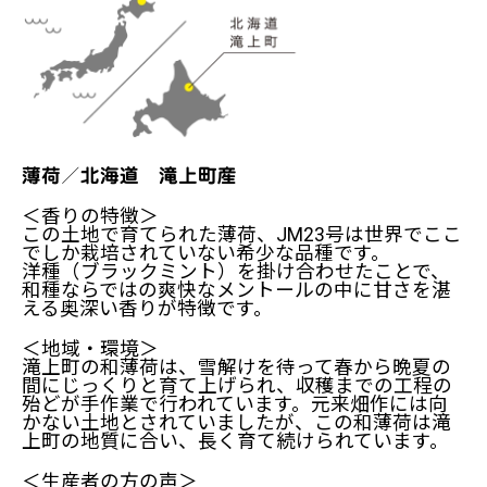
薄荷／北海道 滝上町産
＜香りの特徴＞
この土地で育てられた薄荷、JM23号は世界でここ
でしか栽培されていない希少な品種です。
洋種（ブラックミント）を掛け合わせたことで、
和種ならではの爽快なメントールの中に甘さを湛
える奥深い香りが特徴です。
＜地域・環境＞
滝上町の和薄荷は、雪解けを待って春から晩夏の
間にじっくりと育て上げられ、収穫までの工程の
殆どが手作業で行われています。元来畑作には向
かない土地とされていましたが、この和薄荷は滝
上町の地質に合い、長く育て続けられています。
＜生産者の方の声＞