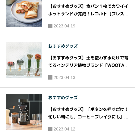
ロジェク
るアフタ
【おすすめグッズ】食パン１枚でカワイイ
ト」—
ヌーンテ
ホットサンドが完成！レコルト［プレスサ
医・食・
ィーを販
ンドメーカー ミニ］を新発売｜ウィナー
2023.04.19
住 でミラ
ズ株式会社
売｜芝パ
イの健康
ークホテ
な都市生
おすすめグッズ
ル
活 —｜主
【おすすめグッズ】土を使わず水だけで育
催：公益
てるインテリア植物ブランド「WOOTAN
社団法人
G（ウータン）」がサステナブルなグリー
2023.04.13
全日本不
ン商品を新発売｜WOOTANG
動産協
会 共
おすすめグッズ
催：公益
【おすすめグッズ】「ボタンを押すだけ！
社団法人
忙しい朝にも、コーヒーブレイクにも」2
大阪府建
016年世界チャンピオン・粕谷バリスタの
2023.04.12
築士会
レシピでドリップコーヒーを味わえる、H