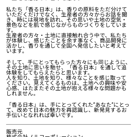
私たち「香る日本」は、香りの原料をただ分けて
いただくだけでなく、生産者の方々からお話を聞
き、時には現地を訪れ、その思いや土地の空気・
景色などを肌で感じながらものづくりをしていま
す。
生産者の方々・土地に直接触れ合う中で、私たち
が体験し、感じたことを余す事なく、商品開発に
活かし、香りを通して全国へ発信したいと考えて
います。
そして、手にとってもらった方々にも同じように、
その土地に思いを馳せ、「香る日本」を通して追
体験をしてもらえたらと思います。
人を知り、土地を知り、様々なことを感じ取って
ください。見えてくるものは、土地への興味や安
心感、はたまたその土地が抱える様々な問題かも
しれません。
「香る日本」は、手にとってくれた”あなた”にとっ
て、改めて日本の魅力を再認識し、新発見するお
手伝いとなれれば幸いです。
販売元