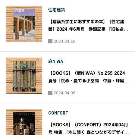
住宅建築
【建築系学生におすすめの本】［住宅建
築］2024 年6月号 巻頭記事 「旧柏倉家
住宅 地域文化を育み、記憶する家」特集
2024.04.19
「設計施工の思考と創造」｜発行：建築資
料研究社 編集：建築思潮研究所
庭NIWA
【BOOKS】（庭NIWA）No.255 2024
夏号『眺め・愛でる小空間 中庭・坪庭』
｜発行：建築資料研究社
2024.04.09
CONFORT
【BOOKS】（CONFORT）2024年04月
号 特集 『木に聞く 森とつながるデザイ