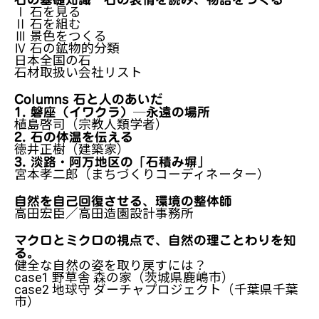
Ⅰ 石を見る
Ⅱ 石を組む
Ⅲ 景色をつくる
Ⅳ 石の鉱物的分類
日本全国の石
石材取扱い会社リスト
Columns 石と人のあいだ
1. 磐座（イワクラ）─永遠の場所
植島啓司（宗教人類学者）
2. 石の体温を伝える
徳井正樹（建築家）
3. 淡路・阿万地区の「石積み塀」
宮本孝二郎（まちづくりコーディネーター）
自然を自己回復させる、環境の整体師
高田宏臣／高田造園設計事務所
マクロとミクロの視点で、自然の理ことわりを知
る。
健全な自然の姿を取り戻すには？
case1 野草舎 森の家（茨城県鹿嶋市）
case2 地球守 ダーチャプロジェクト（千葉県千葉
市）