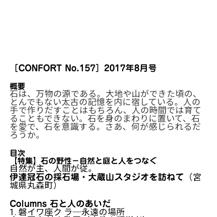
［CONFORT No.157］2017年8月号
概要
石は、万物の源である。大地や山ができた頃の、
とんでもない太古の記憶を内に宿している。人の
手で作りだすことはもちろん、人の時間では育て
ることもできない。石を身のまわりに置いて、石
を愛で、石を意識する。さあ、何が感じられるだ
ろうか。
目次
【特集】石の野性－自然と庭と人をつなぐ
自然が主、人間が従。
（宮
伊達冠石の採石場・大蔵山スタジオを訪ねて
城県丸森町）
Columns 石と人のあいだ
1. 磐イワ座ク ラ─永遠の場所