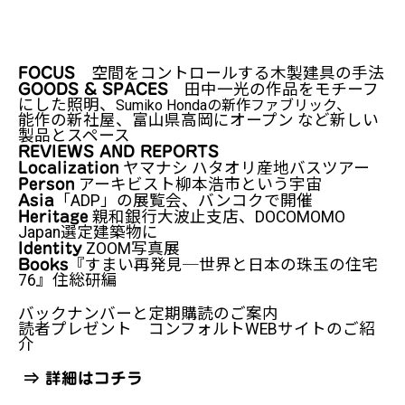
空間をコントロールする木製建具の手法
FOCUS
田中一光の作品をモチーフ
GOODS & SPACES
にした照明、
Sumiko Hondaの新作ファブリック、
能作の新社屋、富山県高岡にオープン など新しい
製品とスペース
REVIEWS AND REPORTS
ヤマナシ ハタオリ産地バスツアー
Localization
アーキビスト柳本浩市という宇宙
Person
「ADP」の展覧会、バンコクで開催
Asia
親和銀行大波止支店、DOCOMOMO
Heritage
Japan選定建築物に
ZOOM写真展
Identity
『すまい再発見─世界と日本の珠玉の住宅
Books
76』住総研編
バックナンバーと定期購読のご案内
読者プレゼント コンフォルトWEBサイトのご紹
介
⇒ 詳細はコチラ