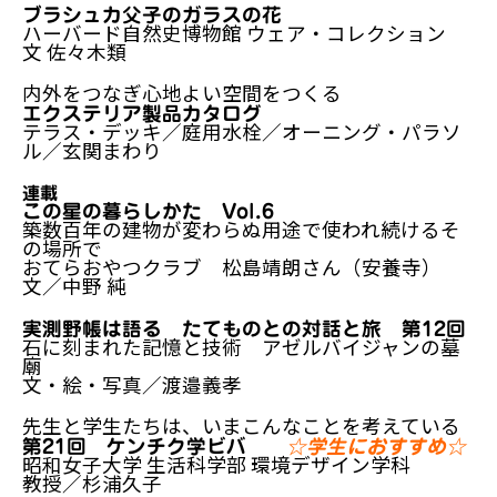
ブラシュカ父子のガラスの花
ハーバード自然史博物館 ウェア・コレクション
文 佐々木類
内外をつなぎ心地よい空間をつくる
エクステリア製品カタログ
テラス・デッキ／庭用水栓／オーニング・パラソ
ル／玄関まわり
連載
この星の暮らしかた Vol.6
築数百年の建物が変わらぬ用途で使われ続けるそ
の場所で
おてらおやつクラブ 松島靖朗さん（安養寺）
文／中野 純
実測野帳は語る たてものとの対話と旅 第12回
石に刻まれた記憶と技術 アゼルバイジャンの墓
廟
文・絵・写真／渡邉義孝
先生と学生たちは、いまこんなことを考えている
第21回 ケンチク学ビバ
☆学生におすすめ☆
昭和女子大学 生活科学部 環境デザイン学科
教授／杉浦久子