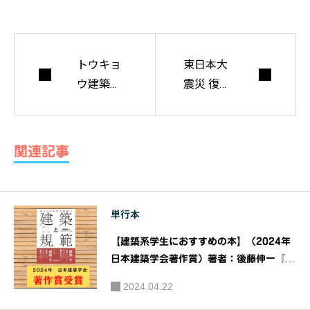
トウキョ
東日本大
ウ建築コ
震災 復興
レクショ
フォト＆
ン２０１
スケッチ
７ Official
展2017
関連記事
Book 全国
修士設計
展・論文
単行本
展・プロ
ジェクト
【建築系学生におすすめの本】（2024年
展・特別
日本建築学会著作賞）著者：後藤伸一『
対談・特
建築と規範』利己から利他の建築へ｜発
2024.04.22
行：建築資料研究社
別企画