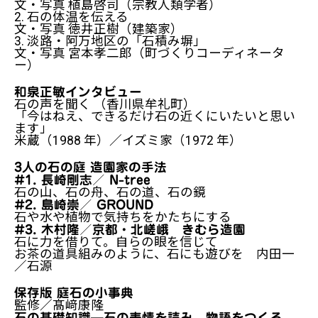
文・写真 植島啓司（宗教人類学者）
2. 石の体温を伝える
文・写真 徳井正樹（建築家）
3. 淡路・阿万地区の「石積み塀」
文・写真 宮本孝二郎（町づくりコーディネータ
ー）
和泉正敏インタビュー
石の声を聞く （香川県牟礼町）
「今はねえ、できるだけ石の近くにいたいと思い
ます」
米蔵（1988 年）／イズミ家（1972 年）
3人の石の庭 造園家の手法
#1. 長崎剛志／ N-tree
石の山、石の舟、石の道、石の鏡
#2. 島崎崇／ GROUND
石や水や植物で気持ちをかたちにする
#3. 木村隆／京都・北嵯峨 きむら造園
石に力を借りて。自らの眼を信じて
お茶の道具組みのように、石にも遊びを 内田一
／石源
保存版 庭石の小事典
監修／髙﨑康隆
石の基礎知識─石の表情を読み、物語をつくる