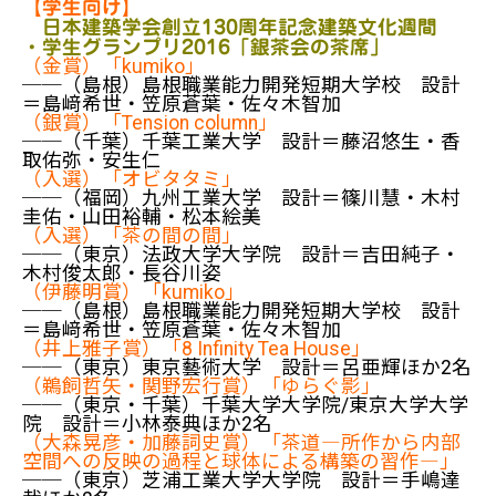
【学生向け】
日本建築学会創立130周年記念建築文化週間
・学生グランプリ2016「銀茶会の茶席」
（金賞）「kumiko」
──（島根）島根職業能力開発短期大学校 設計
＝島﨑希世・笠原蒼葉・佐々木智加
（銀賞）「Tension column」
──（千葉）千葉工業大学 設計＝藤沼悠生・香
取佑弥・安生仁
（入選）「オビタタミ」
──（福岡）九州工業大学 設計＝篠川慧・木村
圭佑・山田裕輔・松本絵美
（入選）「茶の間の間」
──（東京）法政大学大学院 設計＝吉田純子・
木村俊太郎・長谷川姿
（伊藤明賞）「kumiko」
──（島根）島根職業能力開発短期大学校 設計
＝島﨑希世・笠原蒼葉・佐々木智加
（井上雅子賞）「8 Infinity Tea House」
──（東京）東京藝術大学 設計＝呂亜輝ほか2名
（鵜飼哲矢・関野宏行賞）「ゆらぐ影」
──（東京・千葉）千葉大学大学院/東京大学大学
院 設計＝小林泰典ほか2名
（大森晃彦・加藤詞史賞）「茶道―所作から内部
空間への反映の過程と球体による構築の習作―」
──（東京）芝浦工業大学大学院 設計＝手嶋達