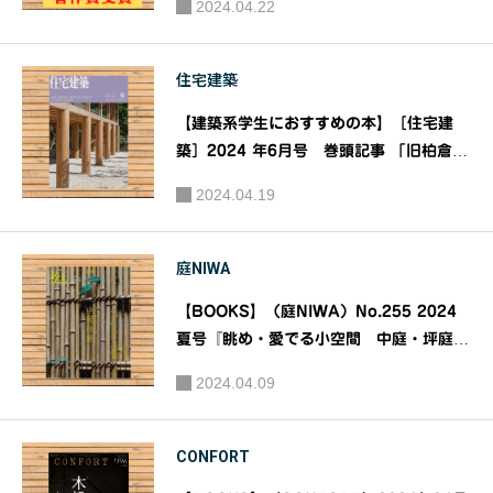
2024.04.22
行：建築資料研究社
住宅建築
【建築系学生におすすめの本】［住宅建
築］2024 年6月号 巻頭記事 「旧柏倉家
住宅 地域文化を育み、記憶する家」特集
2024.04.19
「設計施工の思考と創造」｜発行：建築資
料研究社 編集：建築思潮研究所
庭NIWA
【BOOKS】（庭NIWA）No.255 2024
夏号『眺め・愛でる小空間 中庭・坪庭』
｜発行：建築資料研究社
2024.04.09
CONFORT