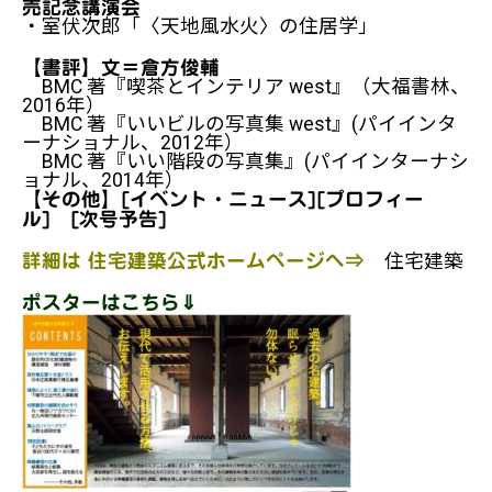
売記念講演会
・室伏次郎「〈天地風水火〉の住居学」
【書評】文＝倉方俊輔
BMC 著『喫茶とインテリア west』（大福書林、
2016年）
BMC 著『いいビルの写真集 west』(パイインタ
ーナショナル、2012年）
BMC 著『いい階段の写真集』(パイインターナシ
ョナル、2014年）
【その他】[イベント・ニュース][プロフィー
ル] [次号予告]
住宅建築
詳細は 住宅建築公式ホームページへ⇒
ポスターはこちら⇓