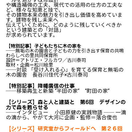
や構造補強の工夫、現代での活用の仕方の工夫な
ど、様々な知恵と技で、
その建物本来の魅力を引き出し価値を高めていま
す。建物を残し未来へ
伝えていくために、どのように残していくべきか
という建築との「対話」
が求められています。
【特別記事】子どもたちに木の家を
──無垢の木の園舎と子どもの力を引き出す保育の共鳴
わらしべの里共同保育所
設計＝アトリエ・フルカワ／古川泰司
取材・企画＝松川絵里
──対談 「受け入れる心」を育てる保育と無垢の
木の園舎 長谷川佳代子×古川泰司
【特別記事】降幡廣信の仕事
──移築再生と新築 “半田の家” “町田の家”
【シリーズ】森と人と建築と 第6回 デザインの
力で森を甦らせる
──インタビュー 小田原健の実践物語 ── 一滴
の滴から、やがて大河に
企画・監修＝落合俊也
【シリーズ】研究室からフィールドヘ 第２６回