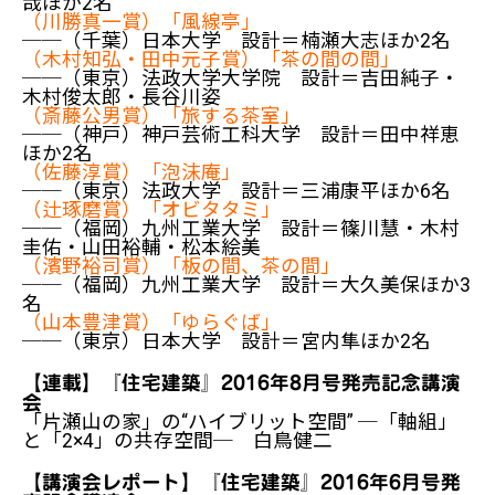
哉ほか2名
（川勝真一賞）「風線亭」
──（千葉）日本大学 設計＝楠瀬大志ほか2名
（木村知弘・田中元子賞）「茶の間の間」
──（東京）法政大学大学院 設計＝吉田純子・
木村俊太郎・長谷川姿
（斎藤公男賞）「旅する茶室」
──（神戸）神戸芸術工科大学 設計＝田中祥恵
ほか2名
（佐藤淳賞）「泡沫庵」
──（東京）法政大学 設計＝三浦康平ほか6名
（辻琢磨賞）「オビタタミ」
──（福岡）九州工業大学 設計＝篠川慧・木村
圭佑・山田裕輔・松本絵美
（濱野裕司賞）「板の間、茶の間」
──（福岡）九州工業大学 設計＝大久美保ほか3
名
（山本豊津賞）「ゆらぐば」
──（東京）日本大学 設計＝宮内隼ほか2名
【連載】『住宅建築』
2016年8月号発売記念講演
会
「片瀬山の家」の“ハイブリット空間” ─「軸組」
と「2×4」の共存空間─ 白鳥健二
【講演会レポート】『住宅建築』
2016年6月号発