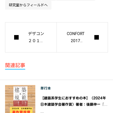
研究室からフィールドへ
デザコン
CONFORT
２０１５ i
2017年
n 紀の国
2月号
わかやま
＋AMデザ
関連記事
イン部門
夏大会 o
fficial boo
単行本
k
【建築系学生におすすめの本】（2024年
日本建築学会著作賞）著者：後藤伸一『
建築と規範』利己から利他の建築へ｜発