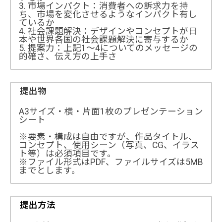
3. 市場インパクト：消費者への訴求力を持
ち、市場を変化させるようなインパクト有し
ているか
4. 社会課題解決：デザインやコンセプトが日
本や世界各国の社会課題解決に寄与するか
5. 提案力：上記1～4についてのメッセージの
的確さ、伝え方の上手さ
提出物
A3サイズ・横・片面1枚のプレゼンテーション
シート
※要素・構成は自由ですが、作品タイトル、
コンセプト、使用シーン（写真、CG、イラス
ト等）は必須項目です。
※ファイル形式はPDF、ファイルサイズは5MB
までとします。
提出方法