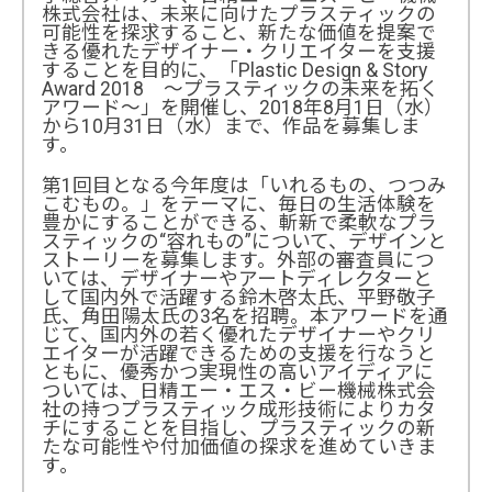
株式会社は、未来に向けたプラスティックの
可能性を探求すること、新たな価値を提案で
きる優れたデザイナー・クリエイターを支援
することを目的に、「Plastic Design & Story
Award 2018 ～プラスティックの未来を拓く
アワード～」を開催し、2018年8月1日（水）
から10月31日（水）まで、作品を募集しま
す。
第1回目となる今年度は「いれるもの、つつみ
こむもの。」をテーマに、毎日の生活体験を
豊かにすることができる、斬新で柔軟なプラ
スティックの“容れもの”について、デザインと
ストーリーを募集します。外部の審査員につ
いては、デザイナーやアートディレクターと
して国内外で活躍する鈴木啓太氏、平野敬子
氏、角田陽太氏の3名を招聘。本アワードを通
じて、国内外の若く優れたデザイナーやクリ
エイターが活躍できるための支援を行なうと
ともに、優秀かつ実現性の高いアイディアに
ついては、日精エー・エス・ビー機械株式会
社の持つプラスティック成形技術によりカタ
チにすることを目指し、プラスティックの新
たな可能性や付加価値の探求を進めていきま
す。