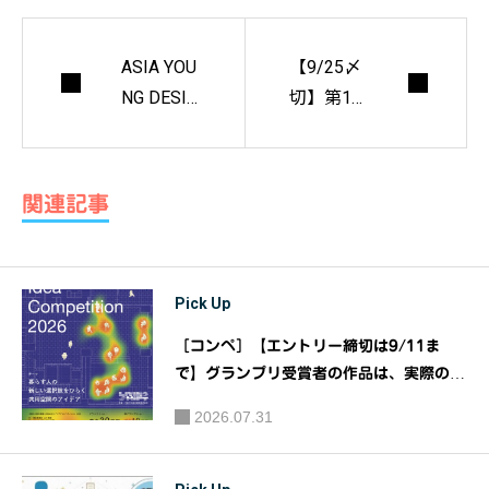
ASIA YOU
【9/25〆
NG DESIG
切】第14
NER AWA
回「新・
RD 2018
木造の
家」設計
関連記事
コンペ
Pick Up
［コンペ］【エントリー締切は9/11ま
で】グランプリ受賞者の作品は、実際の物
件での実装に挑戦！！『大阪ガス都市開発
2026.07.31
URBANEXアイデアコンペティション20
26』｜主催：大阪ガス都市開発株式会社