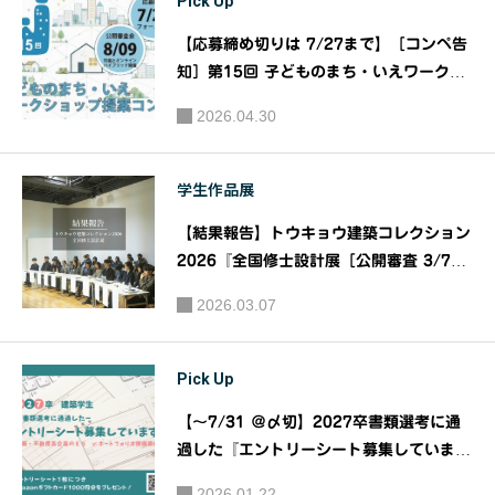
Pick Up
【応募締め切りは 7/27まで】［コンペ告
知］第15回 子どものまち・いえワークシ
ョップ提案コンペ｜主催：日本建築学会
2026.04.30
子ども教育事業部会
学生作品展
【結果報告】トウキョウ建築コレクション
2026『全国修士設計展［公開審査 3/7
］・論文展［公開審査 3/6 ］・企画展』
2026.03.07
｜トウキョウ建築コレクション2026実行
委員会
Pick Up
【～7/31 ＠〆切】2027卒書類選考に通
過した『エントリーシート募集していま
す！』 ｜主催：株式会社 建築資料研究
2026.01.22