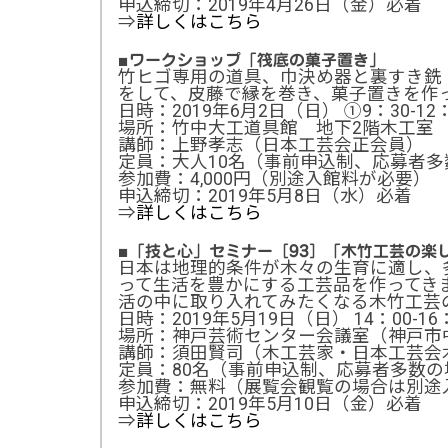
申込締切：2019年4月26日（金）必着
⇒
詳しくはこちら
■
ワークショップ「筏底の菓子置き」
竹ヒゴ専用の道具、巾決め器と裏すき銑
をして、皮藤で縁を巻き、菓子置きを作
日時：2019年6月2日（日） ①9：30-12：
場所：竹中大工道具館 地下2階木工室
講師：上野孝志（日本工芸会正会員）
定員：大人10名（事前申込制、応募者
参加費：4,000円（別途入館料が必要）
申込締切：2019年5月8日（水）必着
⇒
詳しくはこちら
■
「技と心」セミナー［93］「木竹工芸の楽
日本は地理的条件が木々の生育に適し、
って生活を豊かにする工芸品を作ってき
活の中に取り入れてみたくなる木竹工芸
日時：2019年5月19日（日） 14：00-16
場所：神戸芸術センター会議室（神戸市中央
講師：須田賢司（木工芸家・日本工芸会
定員：80名（事前申込制、応募者多数の
参加費：無料（展覧会観覧の場合は別途
申込締切：2019年5月10日（金）必着
⇒
詳しくはこちら