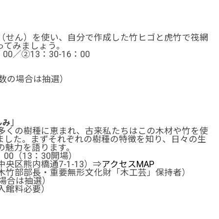
（せん）を使い、自分で作成した竹ヒゴと虎竹で筏網
ってみましょう。
00／②13：30-16：00
多数の場合は抽選）
しみ」
多くの樹種に恵まれ、古来私たちはこの木材や竹を使
ました。まずそれぞれの樹種の特徴を知り、日々の生
の魅力を語ります。
：00（13：30開場）
区熊内橋通7-1-13）⇒
アクセスMAP
木竹部部長・重要無形文化財「木工芸」保持者）
場合は抽選）
入館料必要）