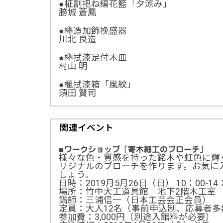
●柾割把ね編花籃「夕涼み」
勝城 蒼鳳
●欅造加飾挽盛器
川北 良造
●欅拭漆足付木皿
村山 明
●楓拭漆箱「風紋」
須田 賢司
関連イベント
■
ワークショップ「寄木細工のブローチ」
様々な色・質感を持った銘木や虹色に輝
リジナルのブローチを作ります。お気に
しょう。
日時：2019月5月26日（日） 10：00-14
場所：竹中大工道具館 地下2階木工室
講師：三浦信一（日本工芸会正会員）
定員：大人12名（事前申込制、応募者
参加費：3,000円（別途入館料が必要）