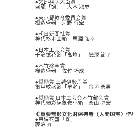
●文部科学大臣賞
盛籠「谺」 大木 淑恵
●東京都教育委員会賞
楓造盛器 河野 行宏
●朝日新聞社賞
神代杉木画箱 馬淵 弘幸
●日本工芸会賞
千筋捻花籃「高峰」 磯飛 節子
●木竹参与賞
欅造盛器 佐竹 巧成
●奨励賞 三越伊勢丹賞
亀甲紋盛籃「早瀬」 谷垣 勇男
●奨励賞 日本工芸会木竹部会賞
神代欅彩線象嵌小箱 桑山 弥宏
≪重要無形文化財保持者（人間国宝）作
●束編花籃「喜」
藤沼 昇