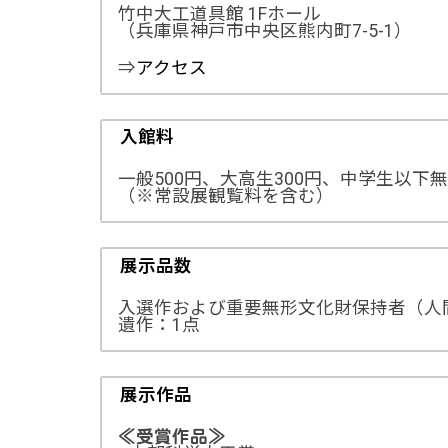
竹中大工道具館 1Fホール
（兵庫県神戸市中央区熊内町7-5-1）
⇒
アクセス
入館料
一般500円、大高生300円、中学生以下無
（※常設展観覧料を含む）
展示品数
入選作および重要無形文化財保持者（人
遺作：1点
展示作品
≪受賞作品≫