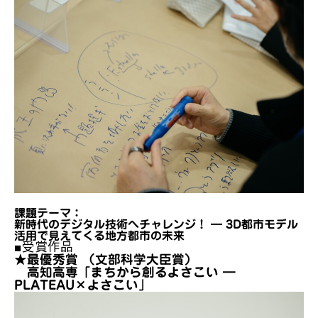
課題テーマ：
新時代のデジタル技術へチャレンジ！ ― 3D都市モデル
活用で見えてくる地方都市の未来
■受賞作品
★最優秀賞 （文部科学大臣賞）
高知高専「まちから創るよさこい ―
PLATEAU×よさこい」