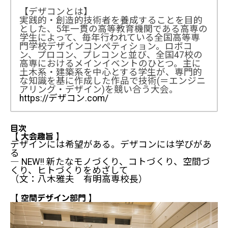
【デザコンとは】
実践的・創造的技術者を養成することを目的
とした、5年一貫の高等教育機関である高専の
学生によって、毎年行われている全国高等専
門学校デザインコンペティション。ロボコ
ン、プロコン、プレコンと並び、全国47校の
高専におけるメインイベントのひとつ。主に
土木系・建築系を中心とする学生が、専門的
な知識を基に作成した作品で技術(＝エンジニ
アリング・デザイン)を競い合う大会。
https://デザコン.com/
目次
【 大会趣旨 】
デザインには希望がある。デザコンには学びがあ
る
― NEW!! 新たなモノづくり、コトづくり、空間づ
くり、ヒトづくりをめざして
（文：八木雅夫 有明高専校長）
【 空間デザイン部門 】