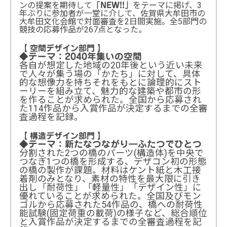
ンの提案を期待して
をテーマに掲げ、3
「NEW!!」
年ぶりに参加者が一堂に介して、佐賀県大牟田市の
大牟田文化会館で対面審査を2日間実施。全5部門の
競技の応募作品が267点となった。
【 空間デザイン部門 】
◆テーマ：2040年集いの空間
各自が想定した地域の20年後という近い未来
で人々が集う場の「かたち」に対して、具体
的な想像力を持ちそれをもとに論理的にスト
ーリーを組み立て、魅力的な建築や都市の形
を作ることが求められた。全国から応募され
た114作品から入賞作品が決定するまでの全審
査過程を記録。
【 構造デザイン部門 】
◆テーマ：新たなつながり―ふたつでひとつ
分割された2つの橋のパーツ(構造体)を中央で
つなぎ1つの橋を形成する、デザコン初の形態
の橋の製作が課題。材料はケント紙と木工接
着剤のみとなり、素材の特性を最大限に引き
出し「耐荷性」「軽量性」「デザイン性」に
優れていることが求められた。全国及びモン
ゴルから応募された54作品の、橋への耐荷性
能試験(固定荷重の載荷)の様子など、総合順位
と入賞作品が決定するまでの全審査過程を記