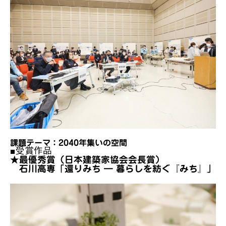
課題テーマ：2040年集いの空間
■受賞作品
★最優秀賞（日本建築家協会会長賞）
石川高専「還りみち ― 暮らしを紡ぐ『みち』」