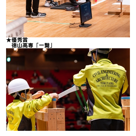
★優秀賞
徳山高専「一繋」