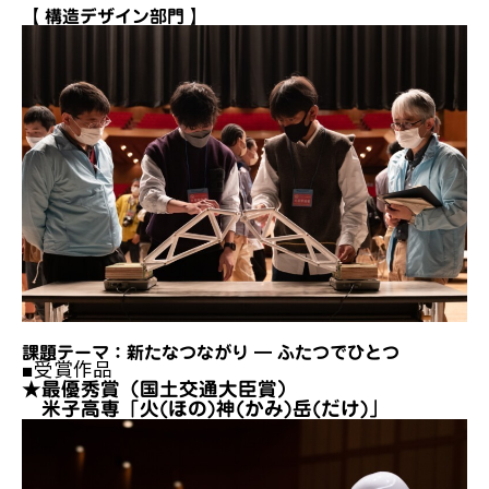
【 構造デザイン部門 】
課題テーマ：新たなつながり ― ふたつでひとつ
■受賞作品
★最優秀賞（国土交通大臣賞）
米子高専「火(ほの)神(かみ)岳(だけ)」