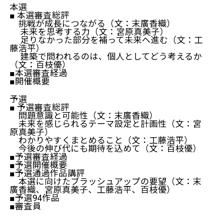
本選
■ 本選審査総評
挑戦が成長につながる（文：末廣香織）
未来を思考する力（文：宮原真美子）
足りなかった部分を補って未来へ進む（文：工
藤浩平）
建築で問われるのは、個人としてどう考えるか
（文：百枝優）
■本選審査経過
■開催概要
予選
■ 予選審査総評
問題意識と可能性（文：末廣香織）
未来を感じられるテーマ設定と計画性（文：宮
原真美子）
わかりやすくまとめること（文：工藤浩平）
今後の伸び代にも期待を込めて（文：百枝優）
■予選審査経過
■予選開催概要
■予選通過作品講評
本選に向けたブラッシュアップの要望（文：末
廣香織、宮原真美子、工藤浩平、百枝優）
■予選94作品
■審査員