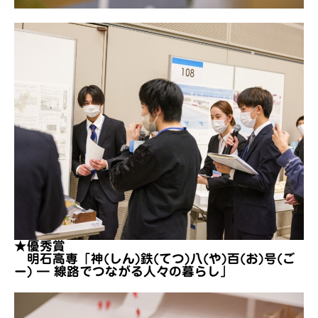
★優秀賞
明石高専「神(しん)鉄(てつ)八(や)百(お)号(ご
ー) ― 線路でつながる人々の暮らし」