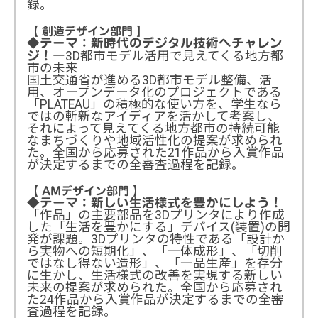
録。
【 創造デザイン部門 】
◆テーマ：新時代のデジタル技術へチャレン
―3D都市モデル活用で見えてくる地方都
ジ！
市の未来
国土交通省が進める3D都市モデル整備、活
用、オープンデータ化のプロジェクトである
「PLATEAU」の積極的な使い方を、学生なら
ではの斬新なアイディアを活かして考案し、
それによって見えてくる地方都市の持続可能
なまちづくりや地域活性化の提案が求められ
た。全国から応募された21作品から入賞作品
が決定するまでの全審査過程を記録。
【 AMデザイン部門 】
◆テーマ：新しい生活様式を豊かにしよう！
「作品」の主要部品を3Dプリンタにより作成
した「生活を豊かにする」デバイス(装置)の開
発が課題。3Dプリンタの特性である「設計か
ら実物への短期化」、「一体成形」、「切削
ではなし得ない造形」、「一品生産」を存分
に生かし、生活様式の改善を実現する新しい
未来の提案が求められた。全国から応募され
た24作品から入賞作品が決定するまでの全審
査過程を記録。