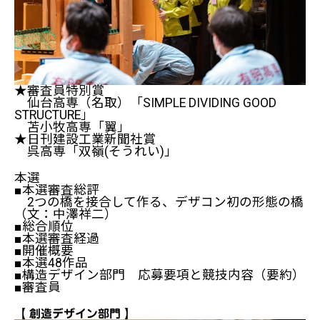
★審査員特別賞
仙台高専（名取）「SIMPLE DIVIDING GOOD
STRUCTURE」
苫小牧高専「翼」
★日刊建設工業新聞社賞
呉高専「双嶺(そうれい)」
本選
■本選審査総評
2つの橋を接合して作る、デザコン初の形態の橋
（文：中澤祥二）
■総合順位
■本選審査経過
■開催概要
■本選48作品
■構造デザイン部門 応募要項と競技内容（要約）
■審査員
【 創造デザイン部門 】