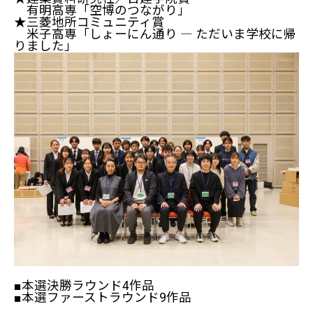
有明高専「空博のつながり」
★三菱地所コミュニティ賞
米子高専「しょーにん通り ― ただいま学校に帰
りました」
■本選決勝ラウンド4作品
■本選ファーストラウンド9作品