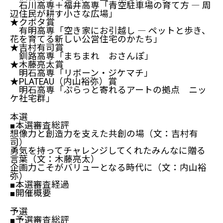
石川高専＋福井高専「青空駐車場の育て方 ― 周
辺住民が耕す小さな広場」
★クボタ賞
有明高専「空き家にお引越し ― ペットと歩き、
花を育てる新しい公営住宅のかたち」
★吉村有司賞
釧路高専「まちまれ おさんぽ」
★木藤亮太賞
明石高専「リボーン・ジケマチ」
★PLATEAU（内山裕弥）賞
明石高専「ぷらっと寄れるアートの拠点 ニッ
ケ社宅群」
本選
■本選審査総評
想像力と創造力を支えた共創の場（文：吉村有
司）
勇気を持ってチャレンジしてくれたみんなに贈る
言葉（文：木藤亮太）
企画力こそがバリューとなる時代に（文：内山裕
弥）
■本選審査経過
■開催概要
予選
■予選審査総評