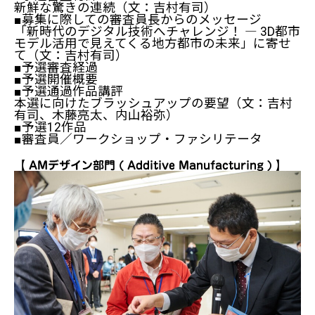
新鮮な驚きの連続（文：吉村有司）
■募集に際しての審査員長からのメッセージ
「新時代のデジタル技術へチャレンジ！ ― 3D都市
モデル活用で見えてくる地方都市の未来」に寄せ
て（文：吉村有司）
■予選審査経過
■予選開催概要
■予選通過作品講評
本選に向けたブラッシュアップの要望（文：吉村
有司、木藤亮太、内山裕弥）
■予選12作品
■審査員／ワークショップ・ファシリテータ
【 AMデザイン部門 ( Additive Manufacturing ) 】