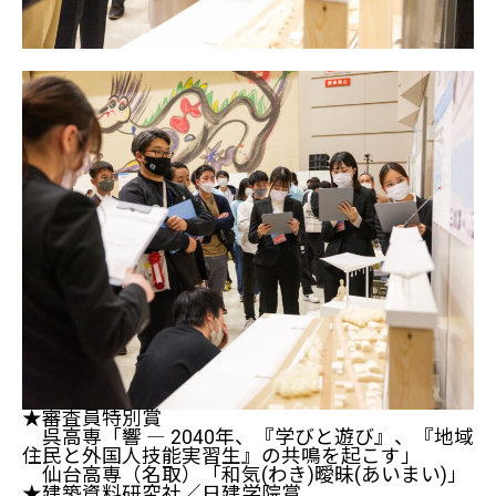
★審査員特別賞
呉高専「響 ― 2040年、『学びと遊び』、『地域
住民と外国人技能実習生』の共鳴を起こす」
仙台高専（名取）「和気(わき)曖昧(あいまい)」
★建築資料研究社／日建学院賞