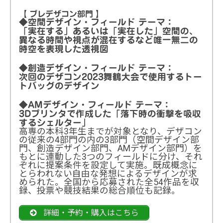
【 プレデザコン部門 】
◆空間デザイン・フィールド テーマ：
「実在する」あるいは「実在した」空間の、
異なる時間や視点が混在するなど唯一無二の
時空を表現した透視図
◆創造デザイン・フィールド テーマ：
次回のデザコン2023舞鶴大会で使用するトー
トバッグのデザイン
◆AMデザイン・フィールド テーマ：
3Dプリンタで作成した「落下時の衝撃を吸収
するシェルター」
高専の本科3年生までが対象となり、デザコン
の従来の4部門の内の3部門（空間デザイン部
門、創造デザイン部門、AMデザイン部門）を
もとに連動した3つのフィールドに分け、それ
ぞれに提案条件を設定して実施。既成概念に
とらわれない自由な発想によるデザインが求
められた。全国から応募された全54作品を収
録、投票や競技結果の総合順位も記録。
詳細・予約・購入はこちら