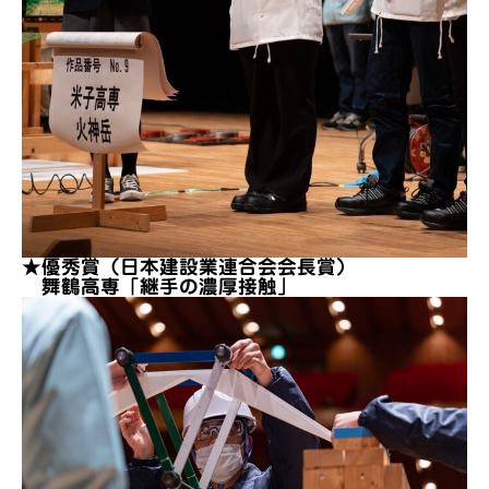
★優秀賞（日本建設業連合会会長賞）
舞鶴高専「継手の濃厚接触」