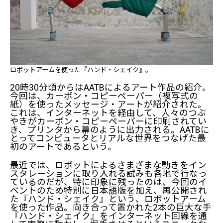
ロボットアームを使った『ハンド・シェイク』。
20時30分頃からはAATBによるアート作品の紹介。
今回は、カーボン・コピーペーパー（複写式の
紙）を使ったメッセージ・アートが紹介された。
これは、インターネットを経由して、人々のつぶ
やきがカーボン・コピーペーパーに印刷されてい
き、プリンタから幕のように出力される。AATBに
とってコンピュータとリアルな世界をつなげた最
初のアートであるという。
最近では、ロボットによるさまざまな動きをイン
スタレーションに取り入れる試みも各地で行なっ
ているのだが、特に印象に残ったのは、今回のイ
ベントのため特別に日本語版を加え、再公開され
た『ハンド・シェイク』という、ロボットアーム
を使った作品。向き合って置かれた2本の巨大な手
『ハンド・シェイク』をインターネット回線を通