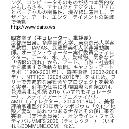
ング、コンピュータそのものが持つ本質的な
おもしろさや、アナログとデジタル、リアル
とバーチャルの関係性、境界線に着目し、デ
ザイン、アート、エンターテイメントの領域
で活動。
http://www.daito.ws
四方幸子（キュレーター、批評家）
京都府出身。多摩美術大学、東京造形大学客
員教授、IAMAS、武蔵野美術大学非常勤講
師。オープン・ウォーター実行委員会ディレ
クター。データ、水、人、動植物、気象など
「情報の流れ」から、アート、自然・社会科
学を横断する活動を展開。キヤノン・アート
ラボ（1990-2001年）、森美術館（2002-2004
年）、NTT ICC（2004-2010年）をはじめ、フ
リーで先進的な展覧会やプロジェクトを数多
く実現。近年の仕事に札幌国際芸術祭2014、
茨城県北芸術祭 2016（いずれもキュレータ
ー）、メディアアートフェスティバル
AMIT（ディレクター、2014-2018年）、美術
評論家連盟2020年度シンポジウム「文化／地
殻／変動 訪れつつある世界とその後に来る
芸術」（実行委員長）、オンライン・フェス
ティバルMMFS 2020（ディレクター）（いず
れもDOMMUNE.COM）など。