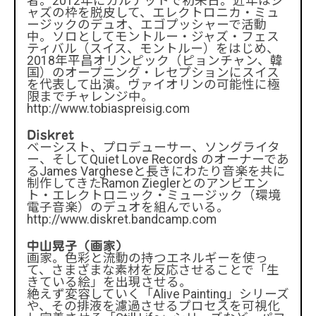
者。2012年にカルテットで初来日。近年はジ
ャズの枠を脱皮して、エレクトロニカ・ミュ
ージックのデュオ、エゴプッシャーで活動
中。ソロとしてモントルー・ジャズ・フェス
ティバル（スイス、モントルー）をはじめ、
2018年平昌オリンピック（ピョンチャン、韓
国）のオープニング・レセプションにスイス
を代表して出演。ヴァイオリンの可能性に極
限までチャレンジ中。
http://www.tobiaspreisig.com
Diskret
ベーシスト、プロデューサー、ソングライタ
ー、そしてQuiet Love Records のオーナーであ
るJames Vargheseと長きにわたり音楽を共に
制作してきたRamon Zieglerとのアンビエン
ト・エレクトロニック・ミュージック（環境
電子音楽）のデュオを組んでいる。
http://www.diskret.bandcamp.com
中山晃子（画家）
画家。色彩と流動の持つエネルギーを使っ
て、さまざまな素材を反応させることで「生
きている絵」を出現させる。
絶えず変容していく「Alive Painting」シリーズ
や、その排液を濾過させるプロセスを可視化