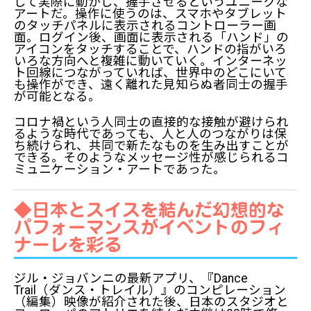
して実際に動かし、握手させるというユニークな
アートだ。操作に使うのは、スマホやタブレット
のタッチパネルに表示されるコントローラー画
面。ログイン後、画面に表示される「ハンド」の
アイコンをタッチすることで、ハンドの指がいろ
いろな方向へと複雑に動いていく。インターネッ
ト回線につながっていれば、世界中のどこにいて
も操作ができ、遠く離れた見知らぬ者同士の握手
が可能となる。
コロナ禍という人同士の直接的な接触が避けられ
るような時代であっても、人と人のつながりは保
ち続けられ、共同で新たなものを生み出すことが
できる。そのようなメッセージ性が感じられるコ
ミュニケーション・アートであった。
◆日本とスイスを結んだ幻想的な
パフォーマンスがイベントのフィ
ナーレを彩る
ジル・ジョバンニの最新アプリ、『Dance
Trail（ダンス・トレイル）』のコンピレーション
（編集）映像が紹介された後、日本のスタジオと