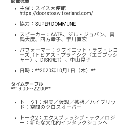
開催概要
主催：スイス大使館
https://doorstoswitzerland.com/
協力：
SUPER DOMMUNE
スピーカー：AATB、ジル・ジョバン、真
鍋大度、四方幸子、宇川直宏
パフォーマー：クワイエット・ラブ・レコ
ーズ（トビアス・プライシク〈エゴプッシ
ャー〉、DISKRET）、中山晃子
日時：**2020年10月1日（木）**
タイムテーブル
**19:00～22:00**
トーク1：現実／仮想／拡張／ハイブリッ
ド：空間のクロスオーバー
トーク2：エクスプレッシブ・テクノロジ
ー：新たな文化的インタラクションへ