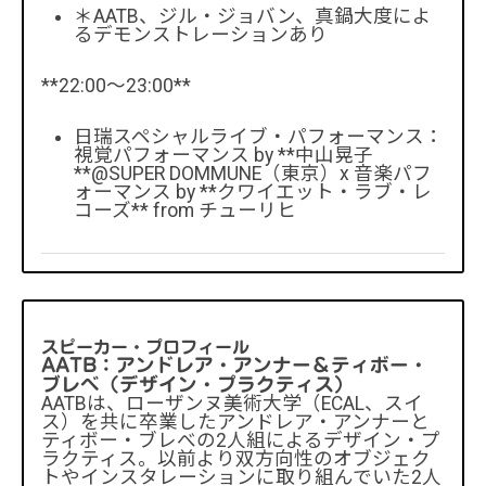
＊AATB、ジル・ジョバン、真鍋大度によ
るデモンストレーションあり
**22:00～23:00**
日瑞スペシャルライブ・パフォーマンス：
視覚パフォーマンス by **中山晃子
**@SUPER DOMMUNE（東京）x 音楽パフ
ォーマンス by **クワイエット・ラブ・レ
コーズ** from チューリヒ
スピーカー・プロフィール
AATB：アンドレア・アンナー＆ティボー・
ブレべ（デザイン・プラクティス）
AATBは、ローザンヌ美術大学（ECAL、スイ
ス）を共に卒業したアンドレア・アンナーと
ティボー・ブレべの2人組によるデザイン・プ
ラクティス。以前より双方向性のオブジェク
トやインスタレーションに取り組んでいた2人