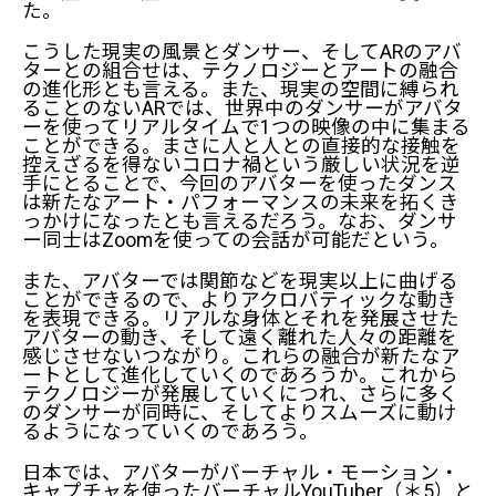
た。
こうした現実の風景とダンサー、そしてARのアバ
ターとの組合せは、テクノロジーとアートの融合
の進化形とも言える。また、現実の空間に縛られ
ることのないARでは、世界中のダンサーがアバタ
ーを使ってリアルタイムで1つの映像の中に集まる
ことができる。まさに人と人との直接的な接触を
控えざるを得ないコロナ禍という厳しい状況を逆
手にとることで、今回のアバターを使ったダンス
は新たなアート・パフォーマンスの未来を拓くき
っかけになったとも言えるだろう。なお、ダンサ
ー同士はZoomを使っての会話が可能だという。
また、アバターでは関節などを現実以上に曲げる
ことができるので、よりアクロバティックな動き
を表現できる。リアルな身体とそれを発展させた
アバターの動き、そして遠く離れた人々の距離を
感じさせないつながり。これらの融合が新たなア
ートとして進化していくのであろうか。これから
テクノロジーが発展していくにつれ、さらに多く
のダンサーが同時に、そしてよりスムーズに動け
るようになっていくのであろう。
日本では、アバターがバーチャル・モーション・
キャプチャを使ったバーチャルYouTuber（＊5）と