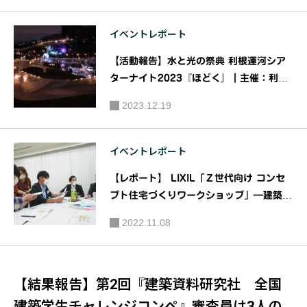
～』【3/16 応募締切！】｜主催：株式会
社 建築資料研究社/日建学院
イベントレポート
【活動報告】水と光の祭典 利根運河シア
ターナイト2023『ほどく』｜主催：利根
運河シアターナイト実行委員
2023.12.19
イベントレポート
【レポート】 LIXIL「Ｚ世代向け コンセ
プト住宅づくりワークショップ」―建築学
生や地域工務店とパッシブファーストを考
2022.11.08
える
【結果報告】第2回『建築資料研究社 全国
建築学生チャレンジコンペ』審査員は3人の