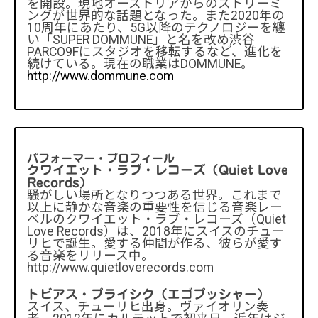
を開設。現地オーストリアからのストリーミ
ングが世界的な話題となった。また2020年の
10周年にあたり、5G以降のテクノロジーを纏
い「SUPER DOMMUNE」と名を改め渋谷
PARCO9Fにスタジオを移転するなど、進化を
続けている。現在の職業はDOMMUNE。
http://www.dommune.com
パフォーマー・プロフィール
クワイエット・ラブ・レコーズ（Quiet Love
Records）
騒がしい場所となりつつある世界。これまで
以上に静かな音楽の重要性を信じる音楽レー
ベルのクワイエット・ラブ・レコーズ（Quiet
Love Records）は、2018年にスイスのチュー
リヒで誕生。愛する仲間が作る、彼らが愛す
る音楽をリリース中。
http://www.quietloverecords.com
トビアス・プライシク（エゴプッシャー）
スイス、チューリヒ出身。ヴァイオリン奏