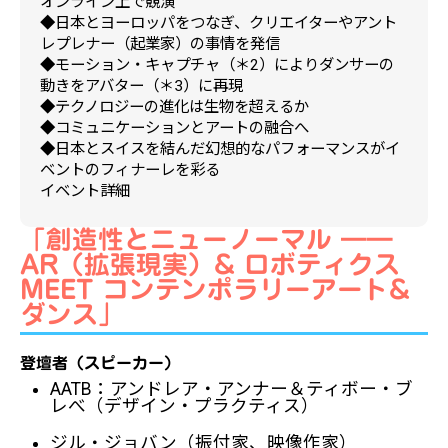
オンライン上で競演
◆日本とヨーロッパをつなぎ、クリエイターやアント
レプレナー（起業家）の事情を発信
◆モーション・キャプチャ（＊2）によりダンサーの
動きをアバター（＊3）に再現
◆テクノロジーの進化は生物を超えるか
◆コミュニケーションとアートの融合へ
◆日本とスイスを結んだ幻想的なパフォーマンスがイ
ベントのフィナーレを彩る
イベント詳細
「創造性とニューノーマル ――
AR（拡張現実）& ロボティクス
MEET コンテンポラリーアート&
ダンス」
登壇者（スピーカー）
AATB：アンドレア・アンナー＆ティボー・ブ
レべ（デザイン・プラクティス）
ジル・ジョバン（振付家、映像作家）