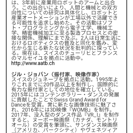
は、3年前に産業用ロボットのアームと出合
う。この出合いにより、人間と機械との双方
向性についての研究は具体化し、ロボットと
産業オートメーションが工場以外で活躍でき
る可能性を追求し始めた。その活動はソフ
ト・プログラミングから電子工学、機械工
学、精密機械加工に至る製造プロセスとの密
接な関係、理解にまで及ぶ。2人は日常生活に
おけるロボティクスの普及と同化を鑑み、変
化から生じる新たな状況を批判的に探ってい
る。現在は、スイスのチューリヒとフランス
のマルセイユを拠点に活動中。
http://www.aatb.ch
ジル・ジョバン（振付家、映像作家）
スイスのジュネーブを拠点に活動。1995年よ
りこれまでに20作品以上を制作し、国際的に
有力な振付家としての地位を確立している。
2015年にはコンテンポラリー・ダンスの発展
「創造性とニューノーマル ―― AR（拡張現実）& ロ
に貢献したことでSwiss Grand Award for
ボティクス MEET コンテンポラリーアート&ダン
Danceを受賞。常に新たな画像技術に魅了さ
ス」
れ、2016年には3D映像『WOMB』を制作。
日本とヨーロッパを結んで、国際的なアーティス
2017年、没入型のダンス作品『VR_I』を制作
すると、ヌーボー映画祭（カナダ、モントリ
トがオンライン上で競演
オール）の受賞を筆頭に、サンダンス映画祭
◆日本とヨーロッパをつなぎ、クリエイターやア
（アメリカ、パークシティ）やヴェネツィア
ントレプレナー（起業家）の事情を発信