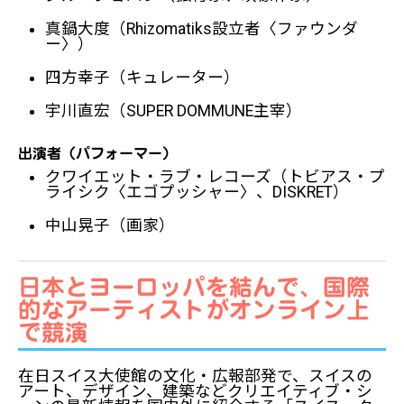
真鍋大度（Rhizomatiks設立者〈ファウンダ
ー〉）
四方幸子（キュレーター）
宇川直宏（SUPER DOMMUNE主宰）
出演者（パフォーマー）
クワイエット・ラブ・レコーズ（トビアス・プ
ライシク〈エゴプッシャー〉、DISKRET）
中山晃子（画家）
日本とヨーロッパを結んで、国際
的なアーティストがオンライン上
で競演
在日スイス大使館の文化・広報部発で、スイスの
アート、デザイン、建築などクリエイティブ・シ