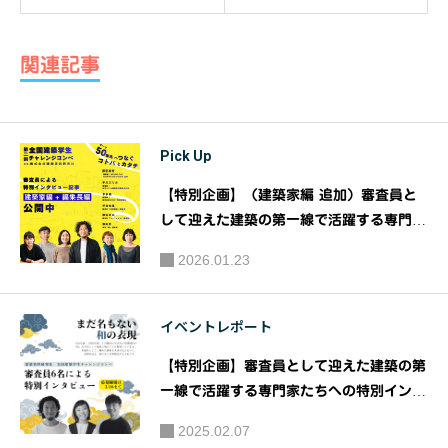
暮らしコ
手抜き料
ンペ
理に！ホ
関連記事
ットプレ
ートdeチ
ーズフォ
Pick Up
ンデュ｜
多忙な
【特別企画】（建築家編 追加）審査員と
日々を送
して迎えた建築の第一線で活躍する専門家
たちへの特別インタビュー『第2回『建築
る建築系
2026.01.23
資料研究社 全国建築学生チャレンジコン
の皆さん
ペ』｜主催：株式会社 建築資料研究社/日
のため
建学院
イベントレポート
に、”生活
に役立つ
【特別企画】審査員として迎えた建築の第
ミニ情
一線で活躍する専門家たちへの特別インタ
報”｜るふ
ビュー『建築資料研究社 全国建築学生チ
2025.02.07
ャレンジコンペ～まだ名もない和の表現
たはっく