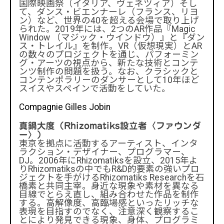
国際映画祭（イタリア、ヴェネツィア）そし
◆モーション・キャプチャ（＊2）によりダンサー
て、ダンス・ビエンナーレ（フランス、リヨ
ン）など、世界の40を超える会場で取り上げ
の動きをアバター（＊3）に再現
られた。2019年には、2つのAR作品『Magic
◆テクノロジーの進化は生物を超えるか
Window （マジック・ウインドウ）』と『ダン
◆コミュニケーションとアートの融合へ
ス・トレイル』を制作。VR（仮想現実）とAR
◆日本とスイスを結んだ幻想的なパフォーマンス
の数々のプロジェクトを通じ、パフォーミン
グ・アーツの視点から、新たな技術とコンテ
がイベントのフィナーレを彩る
ンツ制作の問題を扱う。なお、クラシックと
イベント詳細
コンテンポラリーのダンサーとして10年ほど
スイスやスペインで活動をしていた。
Compagnie Gilles Jobin
真鍋大度（Rhizomatiks設立者〈ファウンダ
ー〉）
東京を拠点に活動するアーティスト、インタ
ラクション・デザイナー、プログラマー、
DJ。2006年にRhizomatiksを設立、2015年よ
りRhizomatiksの中でもR&D的要素の強いプロ
ジェクトを手がけるRhizomatiks Researchを石
橋素と共同主宰。身近な現象や素材を異なる
目線でとらえ直し、組み合わせた作品を制作
する。高解像度、高臨場感といったリッチな
表現を目指すのでなく、注意深く観察するこ
とにより発見できる現象、身体、プログラミ