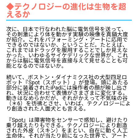
◆テクノロジーの進化は生物を超
えるか
次に、日本で行なわれた脳に電気信号を送って、
その刺激により体を動かす実験の映像を真鍋大度
が紹介。これをパフォーミング・アートに応用で
できるのではないか、ということだ。たとえば、
これまではドラッグを服用することでしか見えな
かった、いわゆるサイケデリックな世界が、これ
からは脳に電気信号を直接与えて見せることも可
能となるのではないか。
続いて、ボストン・ダイナミクス社の犬型四足ロ
ボット『Spot（スポット）』が登場。頭にあたる
部分に装着されたiPadには操作者の顔が映し出さ
れ、状況に合わせて表情がさまざまに変化する。
動きはなめらかだが、それがかえって不気味の谷
（＊6）を彷彿とさせ、いわば、テクノロジーによ
り創造された人面犬とも言える。
『Spot』は障害物をセンサーで感知し、避けたり
乗り越えたりもできる。テクノロジーにより創造
された外皮（スキン）をまとい、自在に動く人工
生命体。それが当たり前になった世界で、アート