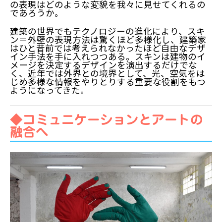
の表現はどのような変貌を我々に見せてくれるの
であろうか。
建築の世界でもテクノロジーの進化により、スキ
ン＝外壁の表現方法は驚くほど多様化し、建築家
はひと昔前では考えられなかったほど自由なデザ
イン手法を手に入れつつある。スキンは建物のイ
メージを決定するデザインを演出するだけでな
く、近年では外界との境界として、光、空気をは
じめ多様な情報をやりとりする重要な役割をもつ
ようになってきた。
◆コミュニケーションとアートの
融合へ