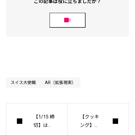
この記事は役に立ちましたか？
スイス大使館
AR（拡張現実）
【1/15 締
【クッキ
切】はま
ング】忙
っこ郊外
しい人の