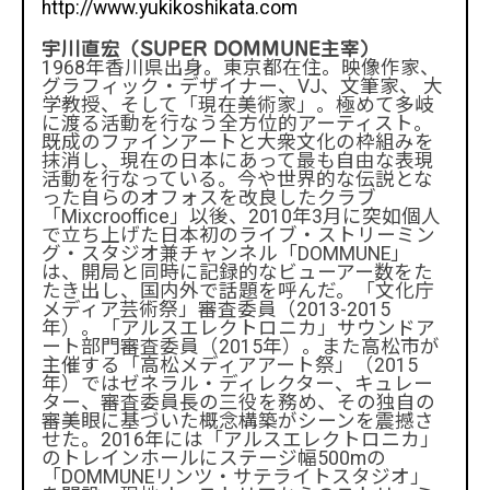
http://www.yukikoshikata.com
宇川直宏（SUPER DOMMUNE主宰）
1968年香川県出身。東京都在住。映像作家、
グラフィック・デザイナー、VJ、文筆家、 大
学教授、そして「現在美術家」。極めて多岐
に渡る活動を行なう全方位的アーティスト。
既成のファインアートと大衆文化の枠組みを
抹消し、現在の日本にあって最も自由な表現
活動を行なっている。今や世界的な伝説とな
った自らのオフォスを改良したクラブ
「Mixcrooffice」以後、2010年3月に突如個人
で立ち上げた日本初のライブ・ストリーミン
グ・スタジオ兼チャンネル「DOMMUNE」
は、開局と同時に記録的なビューアー数をた
たき出し、国内外で話題を呼んだ。「文化庁
メディア芸術祭」審査委員（2013-2015
年）。「アルスエレクトロニカ」サウンドア
ート部門審査委員（2015年）。また高松市が
主催する「高松メディアアート祭」（2015
年）ではゼネラル・ディレクター、キュレー
ター、審査委員長の三役を務め、その独自の
審美眼に基づいた概念構築がシーンを震撼さ
せた。2016年には「アルスエレクトロニカ」
のトレインホールにステージ幅500mの
「DOMMUNEリンツ・サテライトスタジオ」