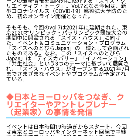
ーンの最新情報を国内外に紹介する「スイス・ク
リエイティブ・トーク」。Vol.7となる今回は、新
型コロナウイルス（COVID-19）感染拡大予防のた
め、初のオンライン開催となった。
そもそも、今回のvol.7は2021年に延期された、東
京2020オリンピック・パラリンピック競技大会の
期間中に開設される「スイス・ハウス」に向け
た、イベント＆コミュニケーション・プログラム
「スイスへのとびら――Japan」の一環として企画され
たものである。なお、この「スイスへのとびら
――Japan」は「ディスカバリー」「イノベーション」
「共生社会」という3つのテーマに基づいて展開さ
れ、「スイス・ハウス」がオープンする2021年7月
までさまざまなイベントやプログラムが予定され
ている。
◆日本とヨーロッパをつなぎ、ク
リエイターやアントレプレナー
（起業家）の事情を発信
イベントは日本時間19時過ぎからスタート。今回
は東京とヨーロッパをインターネット回線で中継