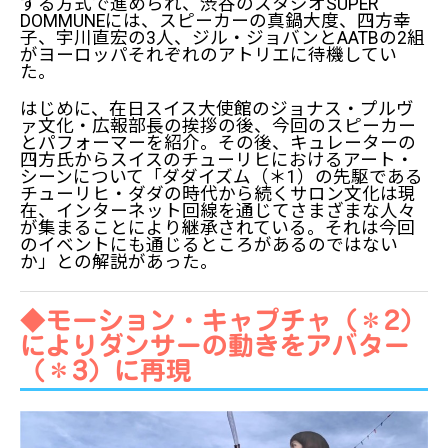
する方式で進められ、渋谷のスタジオSUPER
DOMMUNEには、スピーカーの真鍋大度、四方幸
子、宇川直宏の3人、ジル・ジョバンとAATBの2組
がヨーロッパそれぞれのアトリエに待機してい
た。
はじめに、在日スイス大使館のジョナス・プルヴ
ァ文化・広報部長の挨拶の後、今回のスピーカー
とパフォーマーを紹介。その後、キュレーターの
四方氏からスイスのチューリヒにおけるアート・
シーンについて「ダダイズム（＊1）の先駆である
チューリヒ・ダダの時代から続くサロン文化は現
在、インターネット回線を通じてさまざまな人々
が集まることにより継承されている。それは今回
のイベントにも通じるところがあるのではない
か」との解説があった。
◆モーション・キャプチャ（＊2）
によりダンサーの動きをアバター
（＊3）に再現