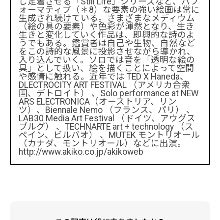
し定着させる「Still Life」シリーズなど、パフ
ォーマティブ（＊8）な要素の強い絵画は常に
生成され続けている。さまざまなメディウム
（絵の具の要素）や色彩が渾然となり、生き
生きと変化していく作品は、即興的な詩のよ
うでもある。鑑賞者は自己や生物、自然など
をこの詩的な風景に投影させながら導かれ、
入り込んでいく。ソロでは音を「透明な絵の
具」として扱い、絵を描くことによって空間
や感情に触れる。近年では TED X Haneda、
DLECTROCITY ART FESTIVAL （アメリカ合衆
国、デトロイト） 、Solo performance at NEW
ARS ELECTRONICA（オーストリア、リン
ツ）、Biennale Nemo （フランス、パリ） 、
LAB30 Media Art Festival （ドイツ、アウグス
ブルグ） 、TECHNARTE art + technology （ス
ペイン、ビルバオ） 、MUTEK モントリオール
（カナダ、モントリオール）などに出演。
http://www.akiko.co.jp/akikoweb