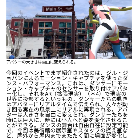
アバターの大きさは自由に変えられる。
今回のイベントでまず紹介されたのは、ジル・ジ
ョバンによるモーション・キャプチャを使ったダ
ンス・パフォーマンス。これは、ダンサーにモー
ション・キャプチャのセンサーを取り付けアバタ
ー化し、それをAR（拡張現実）（＊4）で現実の
世界に投影するというもの。ダンサーたちの動き
はアバターにリアルタイムで伝えられ、人々が動
き回る実在の風景上にリアルに再現される。アバ
ターは大きさを自由に変えられ、ダンサーたちを
時には巨人に、時には小人へと姿を変化させるこ
とができる。ダンスの舞台は自由自在に設定可能
で、今回は美術館の展示室やスタッフの控え室な
ど、屋外から屋内までまたたく間に場面が変化し