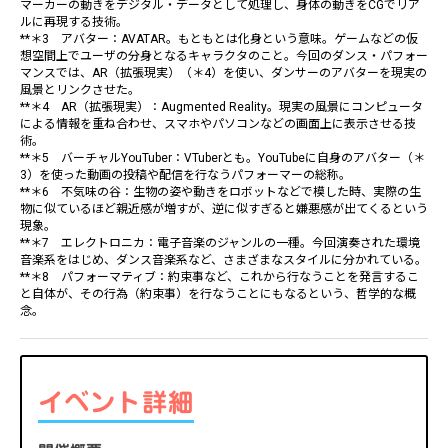
マーカーの動きをデジタル・データとして処理し、身体の動きをCGでリア
ルに再現する技術。
**＊3 アバター：AVATAR。もともとは化身という意味。ゲームなどの仮
想空間上でユーザの分身となるキャラクタのこと。今回のダンス・パフォー
マンスでは、AR（拡張現実）（＊4）を使い、ダンサーのアバターを現実の
風景とリンクさせた。
**＊4 AR（拡張現実）：Augmented Reality。現実の風景にコンピュータ
による情報を重ね合わせ、スマホやパソコンなどの画面上に表示させる技
術。
**＊5 バーチャルYouTuber：VTuberとも。YouTubeに自身のアバター（＊
3）を使った動画の投稿や配信を行なうパフォーマーの総称。
**＊6 不気味の谷：生物の姿や動きをロボットなどで模した時、実際の生
物に似ているほど親近感が増すが、逆に似すぎると嫌悪感が出てくるという
現象。
**＊7 エレクトロニカ：電子音楽のジャンルの一種。今回演奏された環境
音楽系をはじめ、ダンス音楽系など、さまざまなスタイルに分かれている。
**＊8 パフォーマティブ：約束事など、これから行なうことを発言するこ
と自体が、その行為（約束事）を行なうことにもなるという、哲学的な概
念。
イベント詳細