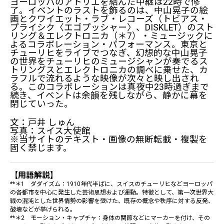
ヨーロッパのアトリエを結んだ中継は22時で修
了。イベントのラストを飾るのは、中山晃子の絵
画とクワイエット・ラブ・レコーズ（トビアス・
プライシク〈エゴプッシャー〉、DISKLET）のスト
リング＆エレクトロニカ（＊7）・ミュージックに
よるコラボレーション・パフォーマンス。東京と
チューリヒをライブでつなぎ、幻想的な中山晃子
の世界をチューリヒのミュージシャンが奏でるス
トリングスとエレクトロニカの調べに乗せた、カ
ラフルで流れるような映像が次々と映し出され
る。このコラボレーションは真夜中23時過ぎまで
続き、イベントは余韻を残しながら、静かに幕を
閉じていった。
文：戸井 しゅん
写真：スイス大使館
※当サイトのテキスト・画像の無断転載・複製を
固く禁じます。
【用語解説】
**＊1 ダダイズム：1910年代半ばに、スイスのチューリヒなどヨーロッパ
の各都市を中心に発生した芸術思想および運動。特徴として、第一次世界大
戦の混沌とした世界情勢の影響を受けた、既存の概念や秩序に対する反発、
破壊などが挙げられる。
**＊2 モーション・キャプチャ：身体の関節などにマーカーを付け、その