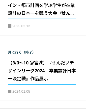
イン・都市計画を学ぶ学生が卒業
設計の日本一を競う大会『せんだ
いデザインリーグ2025 卒業設計
2025.02.13
日本一決定戦』公開審査｜主催：
仙台建築都市学生会議 せんだい
メディアテーク
見に行く（終了）
【3/3～10 ＠宮城】『せんだいデ
ザインリーグ2024 卒業設計日本
一決定戦』作品展示
2024.01.05