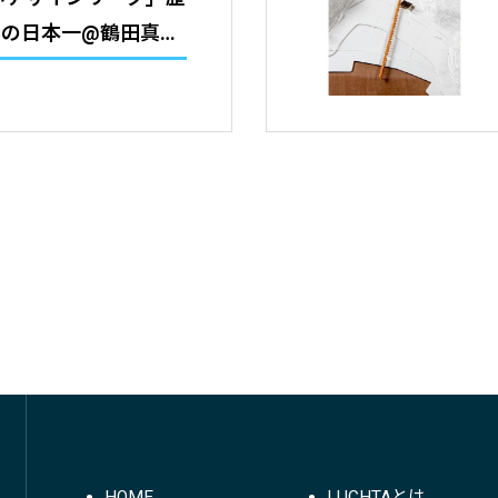
中の日本一@鶴田真秀
HOME
LUCHTAとは