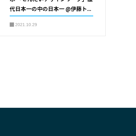
代日本一の中の日本一 @伊藤トオ
ル
2021.10.29