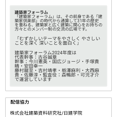
建築家フォーラム
「建築家フォーラム」は、その前身である「建
築家倶楽部」の時代から通算して31年の歴史
を重ねる、建築家と広く建築に関心をお持ちの
方々とのメンバー制の交流の広場です。
「むずかしいテーマをやさしく やさしい
ことを深く 深いことを面白く」
建築家フォーラム2024年度は
代表幹事：古谷誠章
幹事：今川憲英・国広ジョージ・手塚貴
晴・安田幸一
藤村龍至・吉村靖孝・栃澤麻利・大西麻
貴・佐藤淳・監査役：森暢郎・可児才介
で運営しています
配信協力
株式会社建築資料研究社/日建学院