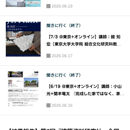
品を語る」｜主催：一般社団法人日本建築
2026.06.19
学会
聞きに行く（終了）
【7/3 @東京+オンライン】講師：舘 知
宏［東京大学大学院 総合文化研究科教
授］ 『つながるかたち』［JIAトーク202
2026.06.17
6］｜主催：JIA関東甲信越支部 JIAトー
ク実行委員会
聞きに行く（終了）
【6/19 @東京+オンライン】講師：小山
光+関本⻯太 『完成した家ではなく、家づ
くりのプロセスを語る』［建築家による家
2026.06.16
づくりトーク＃01］｜公益社団法人 日本
建築家協会（JIA）関東甲信越支部 住宅部
会