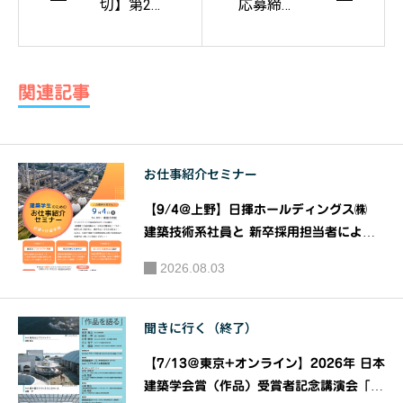
切】第25
応募締
回九州産
切】（高
業大学 建
校生向
築設計競
け）建築
関連記事
技2024
コンペ初
『ひとつ
心者向け
ながりの
説明会
お仕事紹介セミナー
空間を考
『秋田県
える』
立大学 高
【9/4@上野】日揮ホールディングス㈱
（高校生
校生建築
建築技術系社員と 新卒採用担当者による
の部)｜主
『建築系学生のための お仕事紹介 セミナ
提案コン
2026.08.03
ー』｜共催：日揮ホールディングス株式会
催：九州
テスト20
社 株式会社建築資料研究社
産業大学
24』｜主
聞きに行く（終了）
建築都市
催：秋田
工学部建
県立大学
【7/13＠東京+オンライン】2026年 日本
築学科
建築学会賞（作品）受賞者記念講演会「作