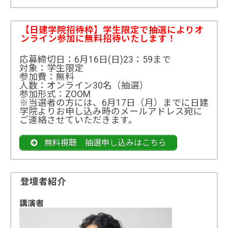
【日建学院招待枠】学生限定で抽選によりオ
ンライン参加に無料招待いたします！
応募締切日：6月16日(日)23：59まで
対象：学生限定
参加費：無料
人数：オンライン30名（抽選）
参加形式：ZOOM
※当選者の方には、6月17日（月）までに日建
学院よりお申し込み時のメールアドレス宛に
ご連絡させていただきます。
無料視聴 抽選申し込みはこちら
登壇者紹介
講演者