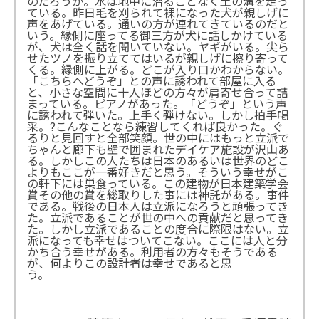
のだろうか。水は地中に潜ることなく土の溝を走っ
ている。昨日毛を刈られて裸になった犬が親しげに
声をあげている。通いの方が連れてきているのだと
いう。縁側に座ってる御三方が犬に話しかけている
が、犬は全く話を聞いていない。ヤギがいる。尖ら
せたツノを振り立ててはいるが親しげに擦り寄って
くる。縁側に上がる。どこが入り口かわからない。
「こちらへどうぞ」との声に誘われて部屋に入る
と、小さな空間に十人ほどの方々が肩寄せ合って詰
まっている。ピアノがあった。「どうぞ」という声
に誘われて弾いた。上手く弾けない。しかし拍手喝
采。?こんなことなら練習してくれば良かった。ぐ
るりと見回すと全部笑顔。世の中にはもっと立派で
ちゃんと廊下も壁で囲まれたデイケア施設が沢山あ
る。しかしこの人たちは日本のあるいは世界のどこ
よりもここが一番好きだと思う。そういう幸せがこ
の軒下には巣食っている。この建物が日本建築学会
賞その他の賞を総取りした事には神託がある。事件
である。戦後の日本人は立派になろうと頑張ってき
た。立派であることが世の中への貢献だと思ってき
た。しかし立派であることの度合に際限はない。立
派になっても幸せはついてこない。ここには人と分
かち合う幸せがある。利用者の方々もそうである
が、何よりこの設計者は幸せであると思
う。