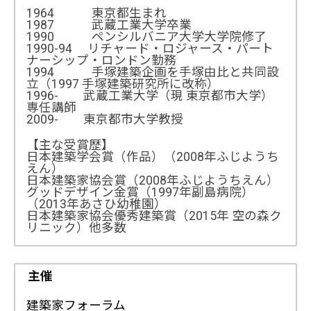
1964 東京都生まれ
1987 武蔵工業大学卒業
1990 ペンシルバニア大学大学院修了
1990-94 リチャード・ロジャース・パート
ナーシップ・ロンドン勤務
1994 手塚建築企画を手塚由比と共同設
立（1997 手塚建築研究所に改称）
1996- 武蔵工業大学（現 東京都市大学）
専任講師
2009- 東京都市大学教授
【主な受賞歴】
日本建築学会賞（作品）（2008年ふじようち
えん）
日本建築家協会賞（2008年ふじようちえん）
グッドデザイン金賞（1997年副島病院）
（2013年あさひ幼稚園）
日本建築家協会優秀建築賞（2015年 空の森ク
リニック）他多数
主催
建築家フォーラム