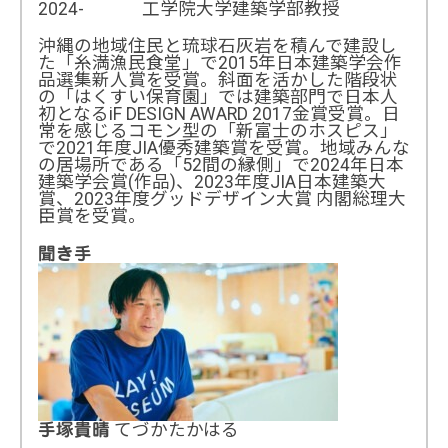
2024- 工学院大学建築学部教授
沖縄の地域住民と琉球石灰岩を積んで建設し
た「糸満漁民食堂」で2015年日本建築学会作
品選集新人賞を受賞。斜面を活かした階段状
の「はくすい保育園」では建築部門で日本人
初となるiF DESIGN AWARD 2017金賞受賞。日
常を感じるコモン型の「新富士のホスピス」
で2021年度JIA優秀建築賞を受賞。地域みんな
の居場所である「52間の縁側」で2024年日本
建築学会賞(作品)、2023年度JIA日本建築大
賞、2023年度グッドデザイン大賞 内閣総理大
臣賞を受賞。
聞き手
てづかたかはる
手塚貴晴