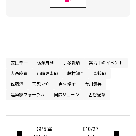
安田幸一
栃澤麻利
手塚貴晴
案内中のイベント
大西麻貴
山﨑健太郎
藤村龍至
森暢郎
佐藤淳
可児才介
吉村靖孝
今川憲英
建築家フォーラム
国広ジョージ
古谷誠章
【9/5 締
【10/27