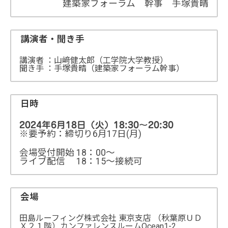
建築家フォーラム 幹事 手塚貴晴
講演者・聞き手
講演者 ：山﨑健太郎（工学院大学教授）
聞き手 ：手塚貴晴（建築家フォーラム幹事）
日時
2024年6月18日（火）18:30～20:30
※要予約：締切り6月17日(月)
会場受付開始 18：00～
ライブ配信 18：15～接続可
会場
田島ルーフィング株式会社 東京支店 （秋葉原ＵＤ
Ｘ２１階）カンファレンスルームOcean1-2