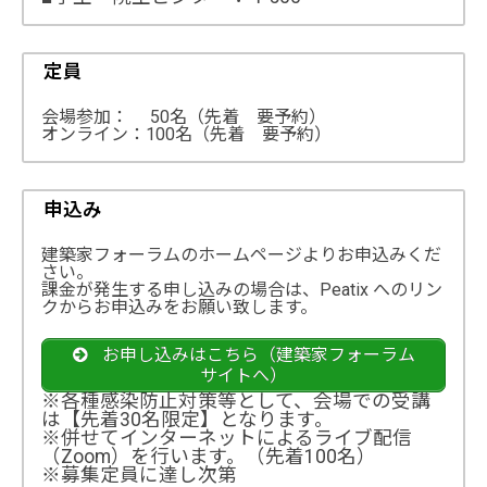
定員
会場参加： 50名（先着 要予約）
オンライン：100名（先着 要予約）
申込み
建築家フォーラムのホームページよりお申込みくだ
さい。
課金が発生する申し込みの場合は、Peatix へのリン
クからお申込みをお願い致します。
お申し込みはこちら（建築家フォーラム
サイトへ）
※各種感染防止対策等として、会場での受講
は【先着30名限定】となります。
※併せてインターネットによるライブ配信
（Zoom）を行います。（先着100名）
※募集定員に達し次第