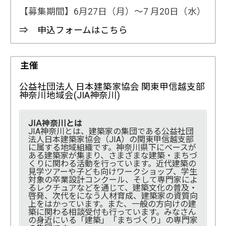
【募集期間】6月27日（月）～7 月20日（水）
⇒ 申込フォームはこちら
主催
公益社団法人 日本建築家協会 関東甲信越支部
神奈川地域会(JIA神奈川)
JIA神奈川とは
JIA神奈川とは、建築家の集団である公益社団
法人日本建築家協会（JIA）の関東甲信越支部
に属する地域組織です。神奈川県下にベースが
ある建築家が集まり、さまざまな建築・まちづ
くりに関わる活動を行っています。近代建築の
見学ツアーや子ども向けワークショップ、学生
対象の卒業設計コンクール、そして専門家によ
るレクチュアなどを通じて、建築文化の普及・
啓発、次代をになう人材育成、建築家の資質向
上をはかっています。また、一般の方向けの建
築に関わる相談受付も行っています。みなさん
の身近にいる「建築」「まちづくり」の専門家