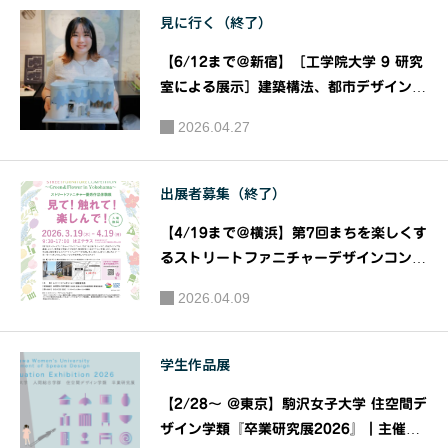
見に行く（終了）
｜JIA 関
東甲信越
【6/12まで＠新宿】［工学院大学 9 研究
支部 住宅
室による展示］建築構法、都市デザイン、
部会
住環境、ランドスケープ、インテリアデザ
2026.04.27
イン、保存・再生などをテーマに、週替わ
りのリレー形式で『ARCHITECTURE W
EEKS 2026』｜主催：工学院大学建築学
出展者募集（終了）
部
【4/19まで＠横浜】第7回まちを楽しくす
るストリートファニチャーデザインコンペ
ティション ～Green & Flower In Yoko
2026.04.09
hama～ ストリートファニチャー優秀作品
体験展 「見て！触れて！楽しんで！」｜
主催：ストリートファニチャーコンペ運営
学生作品展
委員会
【2/28〜 @東京】駒沢女子大学 住空間デ
ザイン学類『卒業研究展2026』｜主催：