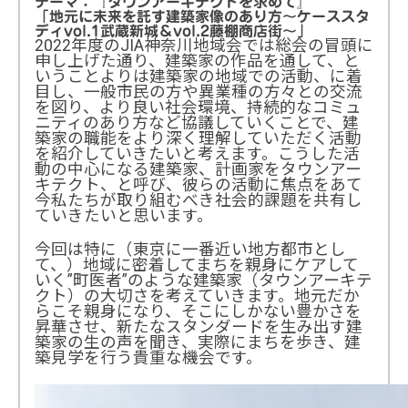
テーマ：『タウンアーキテクトを求めて』
「地元に未来を託す建築家像のあり方〜ケーススタ
ディvol.1武蔵新城＆vol.2藤棚商店街〜」
2022年度のJIA神奈川地域会では総会の冒頭に
申し上げた通り、建築家の作品を通して、と
いうことよりは建築家の地域での活動、に着
目し、一般市民の方や異業種の方々との交流
を図り、より良い社会環境、持続的なコミュ
ニティのあり方など協議していくことで、建
築家の職能をより深く理解していただく活動
を紹介していきたいと考えます。こうした活
動の中心になる建築家、計画家をタウンアー
キテクト、と呼び、彼らの活動に焦点をあて
今私たちが取り組むべき社会的課題を共有し
ていきたいと思います。
今回は特に（東京に一番近い地方都市とし
て、）地域に密着してまちを親身にケアして
いく”町医者”のような建築家（タウンアーキテ
クト）の大切さを考えていきます。地元だか
らこそ親身になり、そこにしかない豊かさを
昇華させ、新たなスタンダードを生み出す建
築家の生の声を聞き、実際にまちを歩き、建
築見学を行う貴重な機会です。