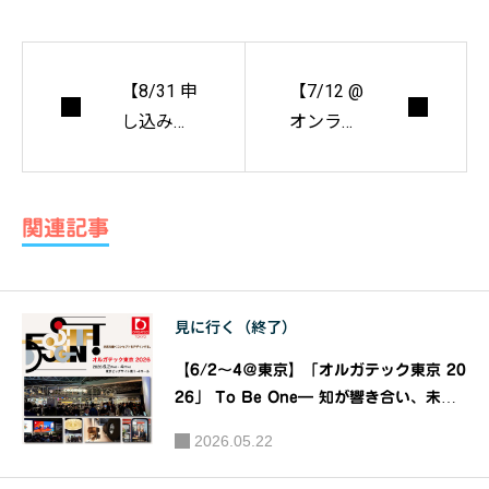
【8/31 申
【7/12 @
し込み締
オンライ
切】『ラ
ン】［7
イセンス
月住宅部
ガイドブ
会の日特
関連記事
ック・デ
別企画］
ザインコ
『小さな
ンペ』
建築の構
見に行く（終了）
造デザイ
ンを考え
【6/2～4＠東京】「オルガテック東京 20
る』山田
26」 To Be One― 知が響き合い、未来
が始まる。―｜主催：ケルンメッセ、日本
憲明氏 オ
2026.05.22
オフィス家具協会（JOIFA）
ンライン
セミナー