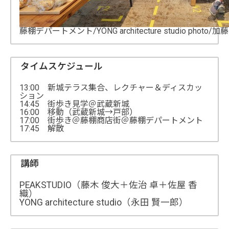
藤棚デパートメント/YONG architecture studio photo/加
タイムスケジュール
13:00 新城テラス集合、レクチャー＆ディスカッ
ション
14:45 街歩き見学＠武蔵新城
16:00 移動（武蔵新城→戸部）
17:00 街歩き＠藤棚商店街＠藤棚デパートメント
17:45 解散
講師
PEAKSTUDIO（藤木 俊大＋佐治 卓＋佐屋 香
織）
YONG architecture studio（永田 賢一郎）